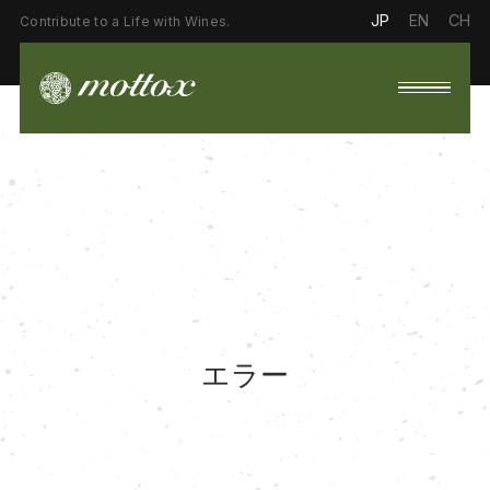
JP
EN
CH
Contribute to a Life with Wines.
エラー