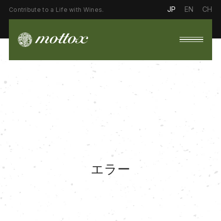
JP
EN
CH
Contribute to a Life with Wines.
エラー