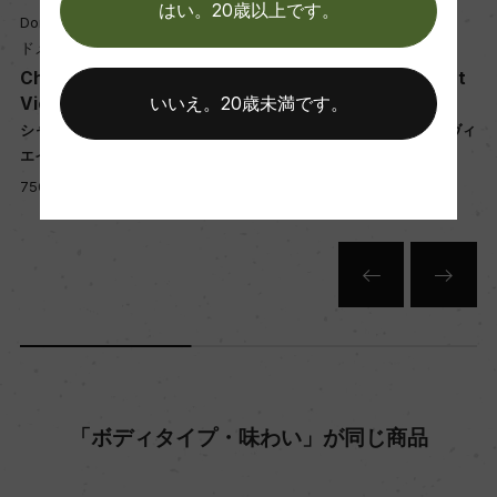
はい。20歳以上です。
Domaine Borgeot
Domaine Borgeot
年間生産量
ドメーヌ・ボルジョ
ドメーヌ・ボルジョ
Chassagne-Montrachet
Chassagne-Montrachet
10000
Vieilles Vignes Rouge
Vieilles Vignes Rouge
いいえ。20歳未満です。
シャサーニュ・モンラッシェ ヴィ
シャサーニュ・モンラッシェ ヴィ
エイユ・ヴィーニュ 赤
エイユ・ヴィーニュ 赤
栽培面積
750ml, 8,900 yen
750ml, 7,950 yen
3ha
平均収量
50hl/ha
樹齢
平均30年
「ボディタイプ・味わい」が同じ商品