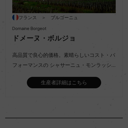
種類
スティルワイン
フランス ＞ ブルゴーニュ
Domaine Borgeot
ドメーヌ・ボルジョ
味わい
ミディアムボディ
高品質で良心的価格。素晴らしいコスト・パ
フォーマンスの シャサーニュ・モンラッシ...
品種（原材料）
ピノ・ノワール 100%
生産者詳細はこちら
アルコール度数
13％
飲み頃温度