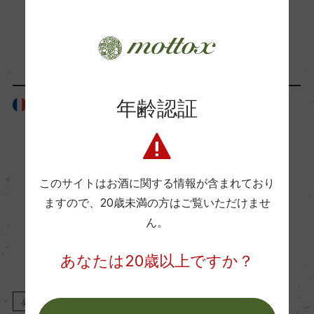
Wine Advocate 獲得点
「生産者」が同じ商品
ー
年齢認証
フランス
フランス
国内ワイン専門誌評価歴
ー
Wine Spectator 得点
このサイトはお酒に関する情報が含まれており
ー
ますので、
20歳未満の方はご覧いただけませ
ん。
醗酵・熟成
あなたは20歳以上ですか？
醗酵：ステンレスタンク、一部オーク樽
熟成：オーク樽 10カ月(228L、新樽比率 10%)
赤
2024
赤
2023