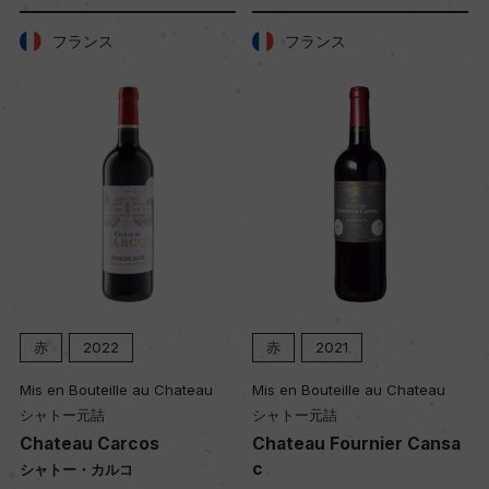
土壌
粘土石灰質
フランス
フランス
品質分類・原産地呼称
A.O.C.ブルゴーニュ
格付
ー
入数
赤
2022
赤
2021
12
Mis en Bouteille au Chateau
Mis en Bouteille au Chateau
シャトー元詰
シャトー元詰
Chateau Carcos
Chateau Fournier Cansa
色
c
シャトー・カルコ
赤