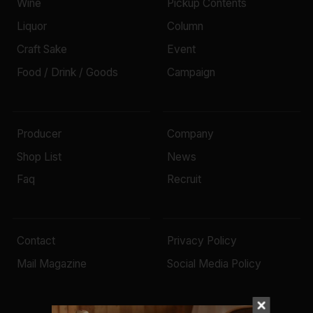
Wine
Pickup Contents
Liquor
Column
Craft Sake
Event
Food / Drink / Goods
Campaign
Producer
Company
Shop List
News
Faq
Recruit
Contact
Privacy Policy
Mail Magazine
Social Media Policy