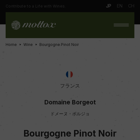
JP
EN
CH
Contribute to a Life with Wines.
Home
Wine
Bourgogne Pinot Noir
フランス
Domaine Borgeot
ドメーヌ・ボルジョ
Bourgogne Pinot Noir