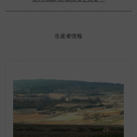
原産国名
フランス
生産者情報
地方名
ブルゴーニュ
地区名
ー
村名
ー