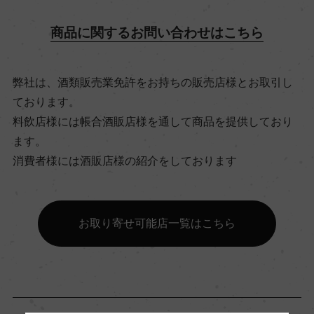
ー
商品に関するお問い合わせはこちら
ビオ情報・認証機関
弊社は、酒類販売業免許をお持ちの販売店様とお取引し
リュット・レゾネ, 認証無
ております。
料飲店様には帳合酒販店様を通して商品を提供しており
有機JAS認証
ます。
ー
消費者様には酒販店様の紹介をしております
コンクール入賞歴
お取り寄せ可能店一覧はこちら
ー
海外ワイン専門誌評価歴
ー