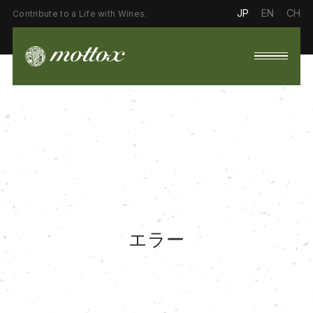
JP
EN
CH
Contribute to a Life with Wines.
エラー