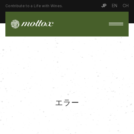
JP
EN
CH
Contribute to a Life with Wines.
エラー