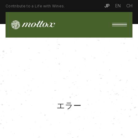
JP
EN
CH
Contribute to a Life with Wines.
エラー