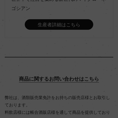
村名
ゴシアン
ー
生産者詳細はこちら
種類
スティルワイン
味わい
ミディアムボディ
商品に関するお問い合わせはこちら
品種（原材料）
ピノ・ノワール 60%/ガメイ 40%
弊社は、酒類販売業免許をお持ちの販売店様とお取引し
ております。
アルコール度数
料飲店様には帳合酒販店様を通して商品を提供しており
13％