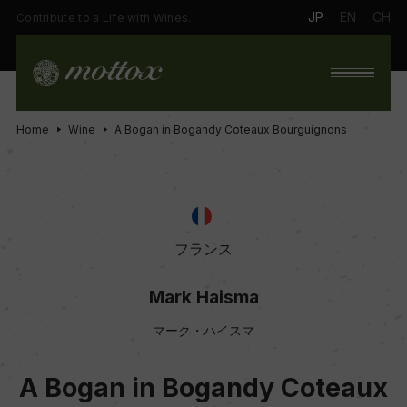
JP
EN
CH
Contribute to a Life with Wines.
Home
Wine
A Bogan in Bogandy Coteaux Bourguignons
フランス
Mark Haisma
マーク・ハイスマ
A Bogan in Bogandy Coteaux