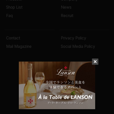
Shop List
News
Faq
Recruit
Contact
Privacy Policy
Mail Magazine
Social Media Policy
© 2022 Mottox inc.