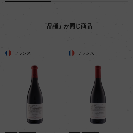
12
「品種」が同じ商品
色
赤
フランス
フランス
キャップの仕様
コルク