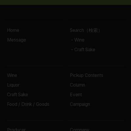
Home
Search（検索）
Message
- Wine
- Craft Sake
Wine
Pickup Contents
Liquor
Column
Craft Sake
Event
Food / Drink / Goods
Campaign
Producer
Company