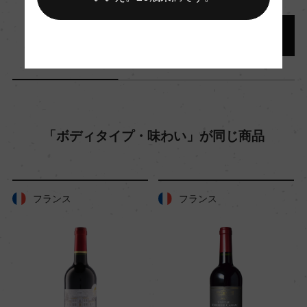
醗酵：ステンレスタンク(10日間/天然酵母/オーク
樽にてMLF)
熟成：オーク樽 12カ月(仏産228L/新樽10%)及びス
テンレスタンク 5ー6カ月
年間生産量
「ボディタイプ・味わい」が同じ商品
0
栽培面積
フランス
フランス
0
平均収量
35hl/ha