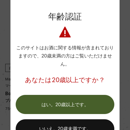
海外ワイン専門誌評価歴
年齢認証
ー
Wine Advocate 獲得点
ー
このサイトはお酒に関する情報が含まれており
ますので、
20歳未満の方はご覧いただけませ
ん。
国内ワイン専門誌評価歴
白
2023
白
2022
ー
あなたは20歳以上ですか？
Mark Haisma
Mark Haisma
マーク・ハイスマ
マーク・ハイスマ
Bourgogne Aligote
Bourgogne Aligote
Wine Spectator 得点
ブルゴーニュ アリゴテ
ブルゴーニュ アリゴテ
はい。20歳以上です。
ー
750ml, 6,700 yen
750ml, 6,800 yen
醗酵・熟成
いいえ。20歳未満です。