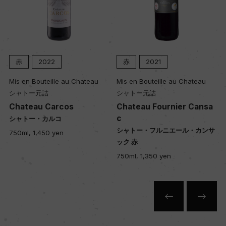
樹齢
30ー80年
赤
2022
赤
2021
土壌
Mis en Bouteille au Chateau
Mis en Bouteille au Chateau
粘土質
シャトー元詰
シャトー元詰
Chateau Carcos
Chateau Fournier Cansa
c
シャトー・カルコ
品質分類・原産地呼称
シャトー・フルニエール・カンサ
750ml, 1,450 yen
A.O.C.コトー・ブルギニヨン
ック 赤
750ml, 1,350 yen
格付
ー
入数