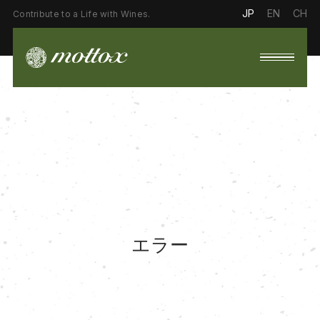
JP
EN
CH
Contribute to a Life with Wines.
エラー