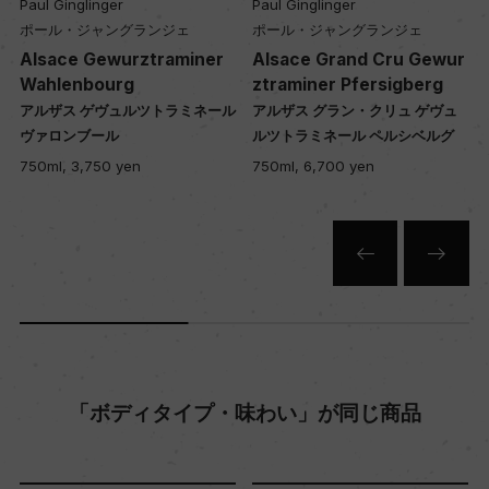
Paul Ginglinger
Paul Ginglinger
カ月
ポール・ジャングランジェ
ポール・ジャングランジェ
Alsace Gewurztraminer
Alsace Grand Cru Gewur
Wahlenbourg
ztraminer Pfersigberg
年間生産量
ル
アルザス ゲヴュルツトラミネール
アルザス グラン・クリュ ゲヴュ
ヴァロンブール
ルツトラミネール ペルシベルグ
11800
750ml, 3,750 yen
750ml, 6,700 yen
栽培面積
1.4ha
平均収量
65hl/ha
「ボディタイプ・味わい」が同じ商品
樹齢
ー