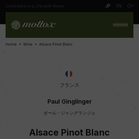
JP
EN
CH
Contribute to a Life with Wines.
Home
Wine
Alsace Pinot Blanc
フランス
Paul Ginglinger
ポール・ジャングランジェ
Alsace Pinot Blanc