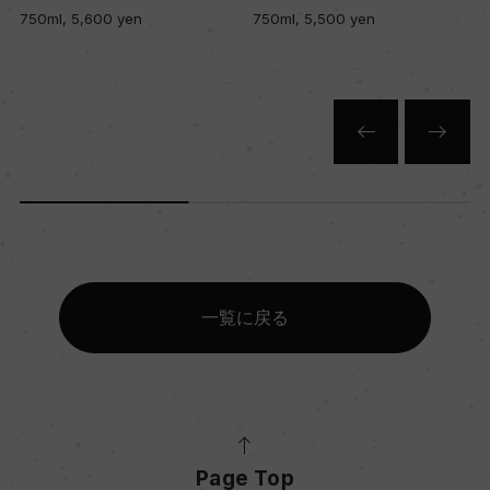
750ml, 5,600 yen
750ml, 5,500 yen
色
白
キャップの仕様
コルク
一覧に戻る
Page Top