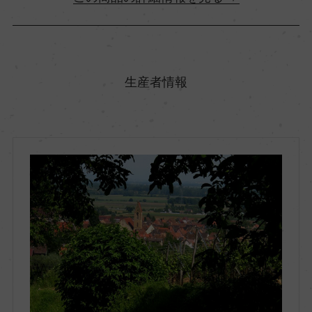
原産国名
フランス
生産者情報
地方名
アルザス
地区名
ー
村名
ー