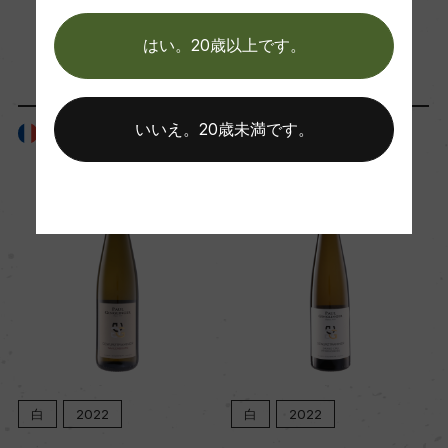
「生産者」が同じ商品
はい。20歳以上です。
Wine Advocate 獲得点
ー
いいえ。20歳未満です。
フランス
フランス
国内ワイン専門誌評価歴
ー
Wine Spectator 得点
ー
醗酵・熟成
醗酵：50%ステンレスタンク、50%オーク樽(フー
白
2022
白
2022
ドル)
熟成：50%ステンレスタンク、オーク樽熟成 6ー8