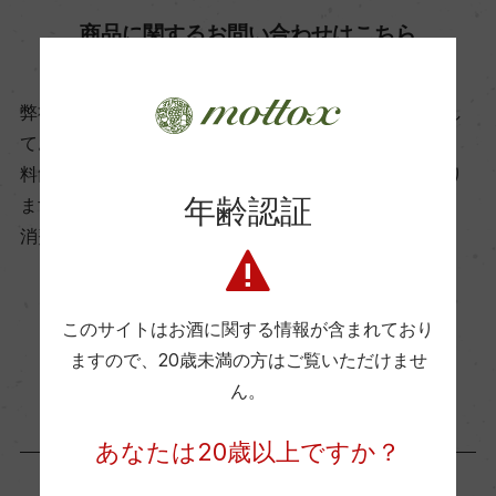
8℃
商品に関するお問い合わせはこちら
ビオ情報・認証機関
弊社は、酒類販売業免許をお持ちの販売店様とお取引し
ビオロジック, Agriculture Biologique
ております。
料飲店様には帳合酒販店様を通して商品を提供しており
年齢認証
ます。
有機JAS認証
消費者様には酒販店様の紹介をしております
ー
コンクール入賞歴
このサイトはお酒に関する情報が含まれており
お取り寄せ可能店一覧はこちら
ますので、
20歳未満の方はご覧いただけませ
ー
ん。
海外ワイン専門誌評価歴
あなたは20歳以上ですか？
ー