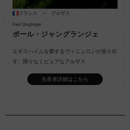
種類
フランス ＞ アルザス
スティルワイン
Paul Ginglinger
ポール・ジャングランジェ
味わい
辛口
エギスハイムを愛するヴィニュロンが造り出
す、限りなくピュアなアルザス
品種（原材料）
ピノ・オーセロワ 60%/ピノ・ブラン 40%
生産者詳細はこちら
アルコール度数
13％
飲み頃温度