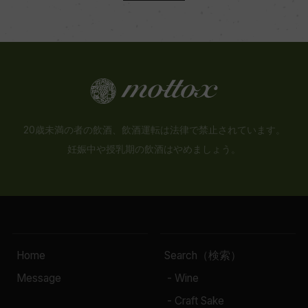
20歳未満の者の飲酒、飲酒運転は法律で禁止されています。
妊娠中や授乳期の飲酒はやめましょう。
Home
Search（検索）
Message
- Wine
- Craft Sake