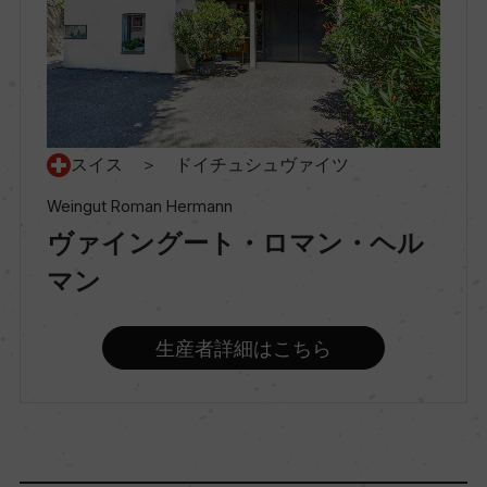
種類
スティルワイン
味わい
スイス ＞ ドイチュシュヴァイツ
ミディアムボディ
Weingut Roman Hermann
ヴァイングート・ロマン・ヘル
品種（原材料）
マン
ピノ・ノワール 100%
生産者詳細はこちら
アルコール度数
13.5％
飲み頃温度