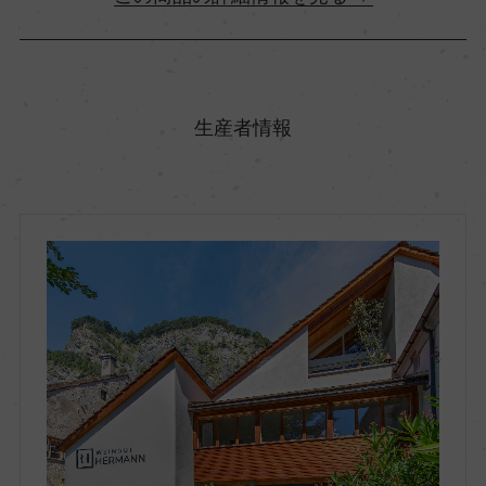
原産国名
スイス
生産者情報
地方名
ドイチュシュヴァイツ
地区名
東地区
村名
ー