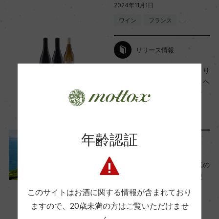
2024年11月1日
年間生産量
ワイン
フランス
…
2500
リリース情報
栽培面積
新規取り扱い国「スイス」より
「ヴァイングート・ロマン・ヘ
0.5ha
ルマン」「ピエール・リュッ
ク・レヴラ」新発売
2024年10月24日
平均収量
60hl/ha
年齢認証
ワインのキホン
『スイスワイン』の魅力。庭の
樹齢
ように美しい畑と、長い歴史
40年
2024年10月23日
このサイトはお酒に関する情報が含まれており
ワイン
スイス
…
ますので、
20歳未満の方はご覧いただけませ