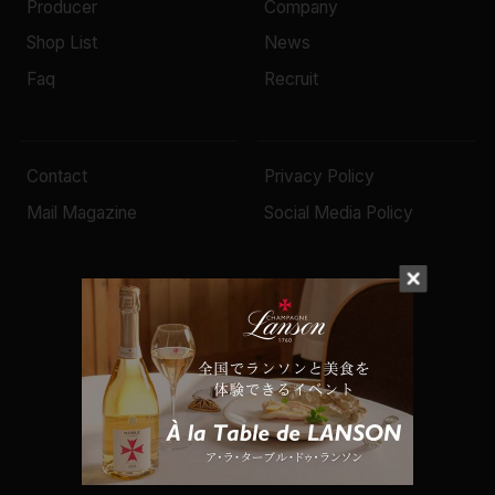
Producer
Company
Shop List
News
Faq
Recruit
Contact
Privacy Policy
Mail Magazine
Social Media Policy
© 2022 Mottox inc.