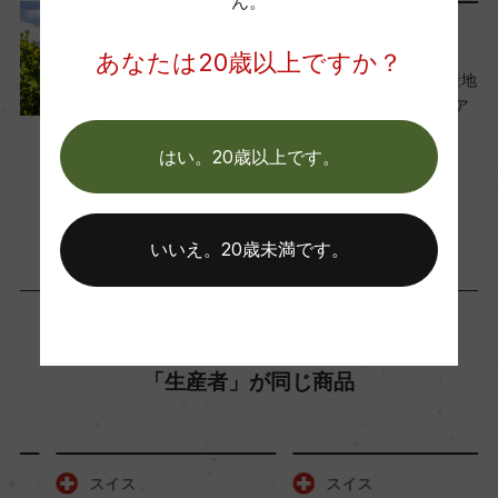
ん。
土壌
ワインのキホン
片岩、石灰岩
あなたは20歳以上ですか？
世界の『ピノ・ノワール』産地
を解説。1位 フランス、2位 ア
品質分類・原産地呼称
メリカ、3位は？
A.O.C. グラウビュンデン
はい。20歳以上です。
2024年7月19日
ワイン
フランス
…
格付
いいえ。20歳未満です。
ー
入数
12
「生産者」が同じ商品
色
スイス
スイス
赤