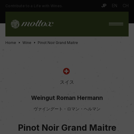
JP
EN
CH
Contribute to a Life with Wines.
Home
Wine
Pinot Noir Grand Maitre
スイス
Weingut Roman Hermann
ヴァイングート・ロマン・ヘルマン
Pinot Noir Grand Maitre