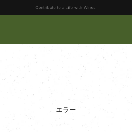
Contribute to a Life with Wines.
エラー