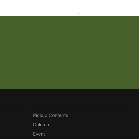
Pickup Contents
Column
Event