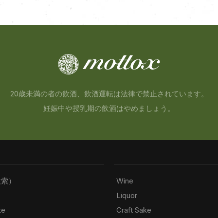
20歳未満の者の飲酒、飲酒運転は法律で禁止されています。
妊娠中や授乳期の飲酒はやめましょう。
検索）
Wine
Liquor
ke
Craft Sake