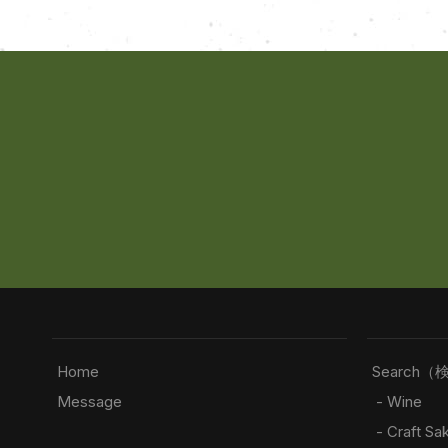
Home
Search（
Message
- Wine
- Craft Sa