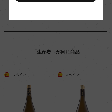
2024年7月24日
ワイン
スペイン
…
国内ワイン専門誌評価歴
ー
Wine Spectator 得点
ー
「生産者」が同じ商品
醗酵・熟成
醗酵：ステンレスタンク
スペイン
スペイン
熟成：ー
年間生産量
200000