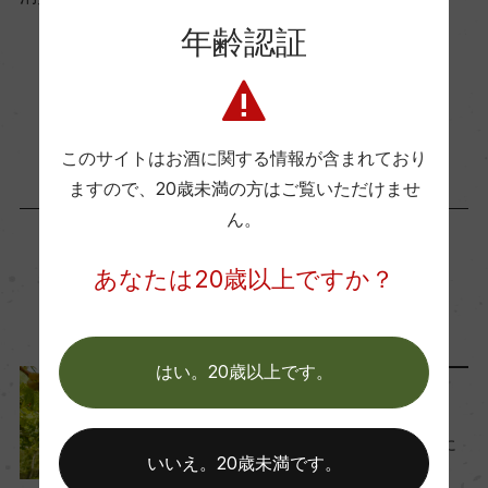
ー
年齢認証
コンクール入賞歴
お取り寄せ可能店一覧はこちら
(2023)ムンダス・ヴィニ 2024 金賞/Best of Show
Rias Baixas/ワイン・インターナショナル・コンペ
このサイトはお酒に関する情報が含まれており
ティション バッカス 2024 金賞/プレミオス・バコ
ますので、
20歳未満の方はご覧いただけませ
2024 金賞
ん。
あなたは20歳以上ですか？
海外ワイン専門誌評価歴
この商品に関連する記事
(2023)「デキャンター 2024」 90点/「ティム・ア
トキン 2024」 91点
はい。20歳以上です。
ワインのキホン
Wine Advocate 獲得点
『アルバリーニョ』 翡翠色に
いいえ。20歳未満です。
ー
輝く、注目の品種とは