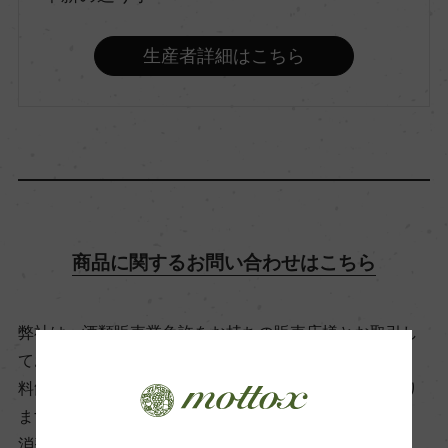
品種（原材料）
アルバリーニョ 100%
生産者詳細はこちら
アルコール度数
12.5％
飲み頃温度
10℃
商品に関するお問い合わせはこちら
ビオ情報・認証機関
弊社は、酒類販売業免許をお持ちの販売店様とお取引し
ー
ております。
料飲店様には帳合酒販店様を通して商品を提供しており
ます。
有機JAS認証
消費者様には酒販店様の紹介をしております