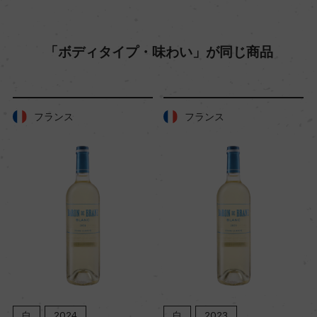
品質分類・原産地呼称
リアス・バイシャスD.O.
「ボディタイプ・味わい」が同じ商品
格付
ー
フランス
フランス
入数
12
色
白
キャップの仕様
コルク
白
2023
白
2022