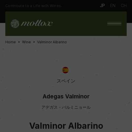
JP
EN
CH
Contribute to a Life with Wines.
Home
Wine
Valminor Albarino
スペイン
Adegas Valminor
アデガス・バルミニョール
Valminor Albarino