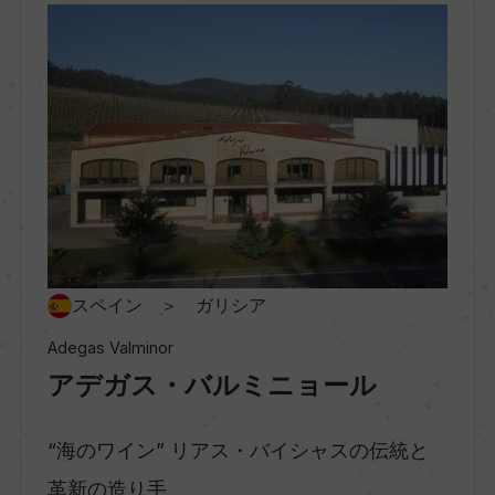
地区名
ー
村名
ー
種類
スペイン ＞ ガリシア
スティルワイン
Adegas Valminor
アデガス・バルミニョール
味わい
辛口
“海のワイン” リアス・バイシャスの伝統と
革新の造り手