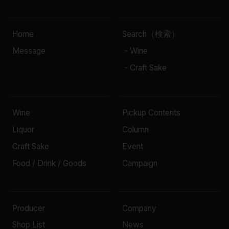
Home
Search（検索）
Message
- Wine
- Craft Sake
Wine
Pickup Contents
Liquor
Column
Craft Sake
Event
Food / Drink / Goods
Campaign
Producer
Company
Shop List
News