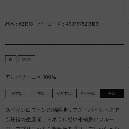
品番：
621318
バーコード：
4997678213183
白
2023
アルバリーニョ 100%
極甘口
甘口
やや甘口
やや辛口
辛口
スペイン白ワインの銘醸地リアス・バイシャスで
も屈指の生産者。ミネラル感や柑橘系のフルー
ツ、アプリコットを想わせる香り。フレッシュな