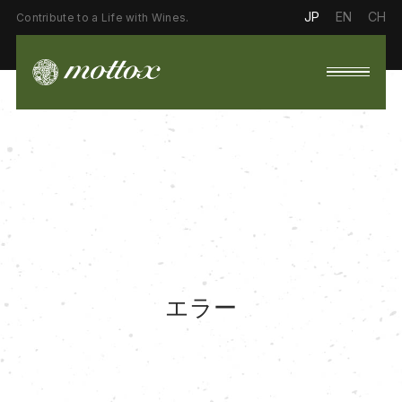
JP
EN
CH
Contribute to a Life with Wines.
エラー