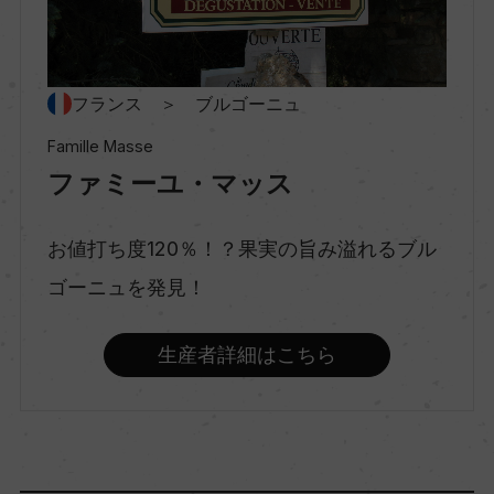
種類
スティルワイン
フランス ＞ ブルゴーニュ
Famille Masse
ファミーユ・マッス
味わい
フルボディ
お値打ち度120％！？果実の旨み溢れるブル
ゴーニュを発見！
品種（原材料）
ピノ・ノワール 100%
生産者詳細はこちら
アルコール度数
13％