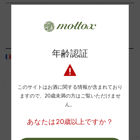
ー
Wine Advocate 獲得点
「生産者」が同じ商品
ー
年齢認証
フランス
フランス
国内ワイン専門誌評価歴
ー
このサイトはお酒に関する情報が含まれており
Wine Spectator 得点
ますので、
20歳未満の方はご覧いただけませ
ー
ん。
あなたは20歳以上ですか？
醗酵・熟成
醗酵：ステンレスタンク 主醗酵後、オーク樽にて