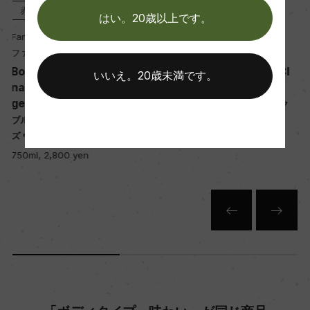
マロラクティック醗酵
赤
2024
白
2023
はい。20歳以上です。
熟成：オーク樽熟成 11カ月(仏産、228L、新樽比率
Famille Masse
Famille Masse
30%)
ファミーユ・マッス
ファミーユ・マッス
n
Bourgogne Cote d'Or Cl
Givry Le Clos de la Roche
いいえ。20歳未満です。
u
os Margot rouge
Blanc
年間生産量
ブルゴーニュ コート・ドール ク
ジヴリ ル・クロ・ド・ラ・ロッシ
15000
ネー
ロ・マルゴ 赤
ュ 白
750ml, 4,450 yen
750ml, 5,750 yen
栽培面積
2.5ha
平均収量
45hl/ha
樹齢