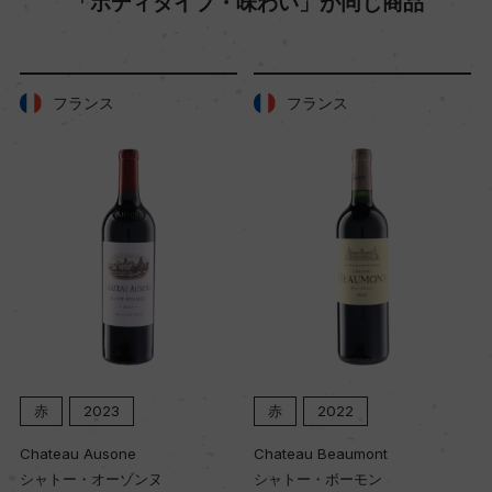
「ボディタイプ・味わい」が同じ商品
40年
土壌
フランス
フランス
粘土石灰質
品質分類・原産地呼称
A.O.C.ジヴリ
格付
ー
赤
2022
赤
2021
入数
Chateau Beaumont
Chateau Beaumont
12
シャトー・ボーモン
シャトー・ボーモン