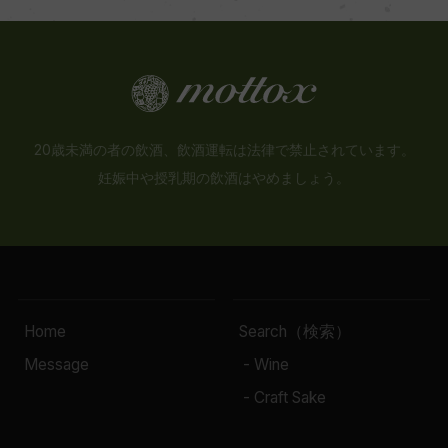
20歳未満の者の飲酒、飲酒運転は法律で禁止されています。
妊娠中や授乳期の飲酒はやめましょう。
Home
Search（検索）
Message
- Wine
- Craft Sake