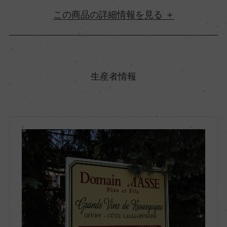
詳細情報
原産国名
フランス
生産者情報
地方名
ブルゴーニュ
地区名
コート・シャロネーズ
村名
ー