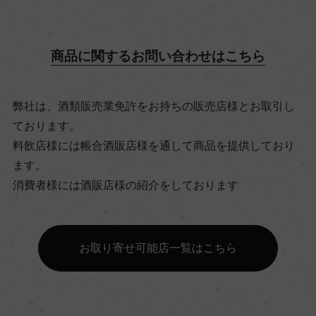
飲み頃温度
15℃
商品に関するお問い合わせはこちら
ビオ情報・認証機関
弊社は、酒類販売業免許をお持ちの販売店様とお取引し
リュット・レゾネ
ております。
料飲店様には帳合酒販店様を通して商品を提供しており
有機JAS認証
ます。
ー
消費者様には酒販店様の紹介をしております
コンクール入賞歴
お取り寄せ可能店一覧はこちら
ー
海外ワイン専門誌評価歴