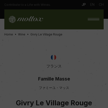
JP
EN
CH
Contribute to a Life with Wines.
Home
Wine
Givry Le Village Rouge
フランス
Famille Masse
ファミーユ・マッス
Givry Le Village Rouge