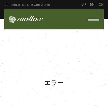
JP
EN
CH
Contribute to a Life with Wines.
エラー