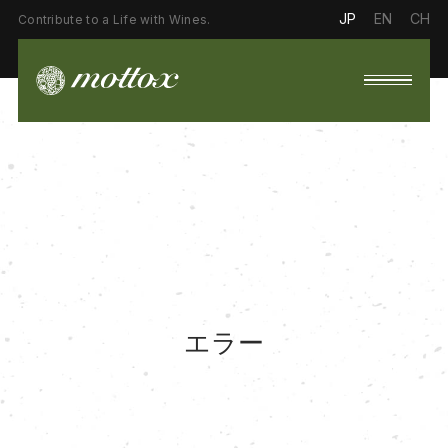
JP
EN
CH
Contribute to a Life with Wines.
エラー