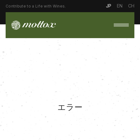
JP
EN
CH
Contribute to a Life with Wines.
エラー