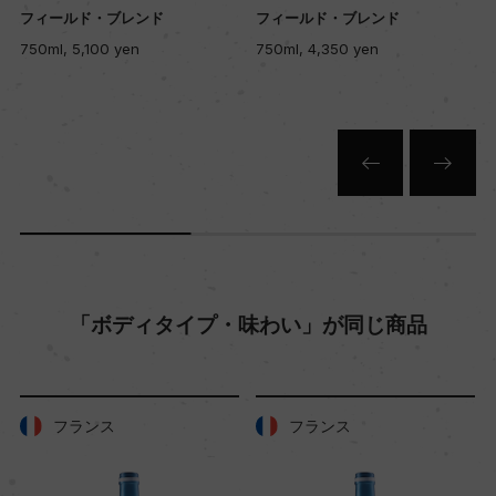
フィールド・ブレンド
750ml, 10,400 yen
土壌
750ml, 4,350 yen
火山岩由来の土壌で、軽石、大小様々な岩と溶岩
の堆積物からなる
品質分類・原産地呼称
P.D.O.サントリーニ
格付
「ボディタイプ・味わい」が同じ商品
ー
入数
フランス
フランス
12