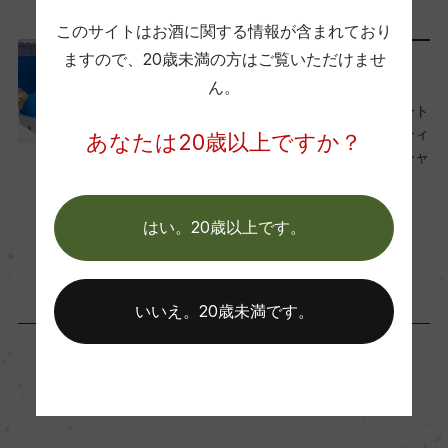
ー
このサイトはお酒に関する情報が含まれており
ますので、
20歳未満の方はご覧いただけませ
世界の造り手から
Wine Advocate 獲得点
ん。
『ドメーヌ・シガラス』サント
94
リーニ島の固有種「アシルティ
あなたは20歳以上ですか？
コ」がもたらす至高のギリシャ
ワイン
国内ワイン専門誌評価歴
2017年2月22日
ー
はい。20歳以上です。
ワイン
ギリシャ
…
Wine Spectator 得点
いいえ。20歳未満です。
ー
醗酵・熟成
「生産者」が同じ商品
醗酵：ステンレスタンク