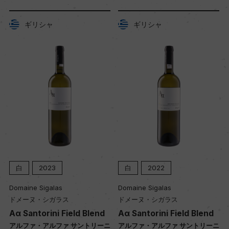
熟成：ステンレスタンク 6カ月
ギリシャ
ギリシャ
年間生産量
60000
栽培面積
50ha
平均収量
15hl/ha
白
2022
白
2025
Domaine Sigalas
Domaine Sigalas
樹齢
ドメーヌ・シガラス
ドメーヌ・シガラス
60+年
lend
Aα Santorini Field Blend
Santorini Assyrtiko
トリーニ
アルファ・アルファ サントリーニ
サントリーニ アシルティコ