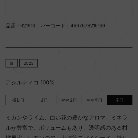
品番：
621613
バーコード：
4997678216139
白
2023
アシルティコ 100%
極甘口
甘口
やや甘口
やや辛口
辛口
ミカンやライム、白い花の豊かなアロマ。ミネラ
ルが豊富で、ボリュームもあり、透明感のある柑
橘果実、レモンの皮、塩味等スパイシーさも持ち