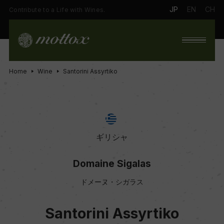
JP
EN
CH
Contribute to a Life with Wines.
Home
Wine
Santorini Assyrtiko
ギリシャ
Domaine Sigalas
ドメーヌ・シガラス
Santorini Assyrtiko