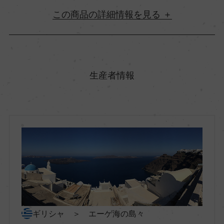
詳細情報
原産国名
ギリシャ
生産者情報
地方名
エーゲ海の島々
地区名
サントリーニ島
村名
ギリシャ ＞ エーゲ海の島々
ー