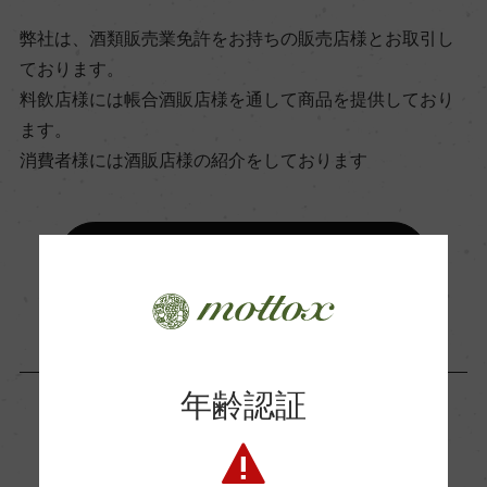
飲み頃温度
弊社は、酒類販売業免許をお持ちの販売店様とお取引し
9℃
ております。
料飲店様には帳合酒販店様を通して商品を提供しており
ます。
ビオ情報・認証機関
消費者様には酒販店様の紹介をしております
ー
有機JAS認証
お取り寄せ可能店一覧はこちら
ー
コンクール入賞歴
ー
年齢認証
この商品に関連する記事
海外ワイン専門誌評価歴