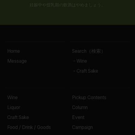
妊娠中や授乳期の飲酒はやめましょう。
Home
Search（検索）
Message
- Wine
- Craft Sake
Wine
Pickup Contents
Liquor
Column
Craft Sake
Event
Food / Drink / Goods
Campaign