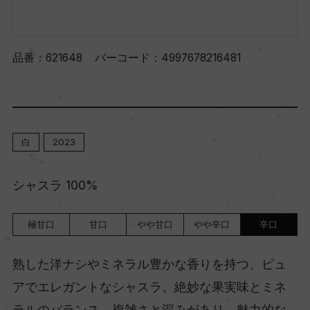
品番：
621648
バーコード：
4997678216481
白
2023
シャスラ 100%
極甘口
甘口
やや甘口
やや辛口
辛口
熟した洋ナシやミネラル豊かな香りを持つ、ピュ
アでエレガントなシャスラ。絶妙な果実味とミネ
ラルのバランス、複雑さと深みがあり、魅力的な