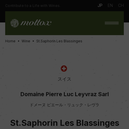
JP
EN
CH
Contribute to a Life with Wines.
Home
Wine
St.Saphorin Les Blassinges
スイス
Domaine Pierre Luc Leyvraz Sarl
ドメーヌ ピエール・リュック・レヴラ
St.Saphorin Les Blassinges