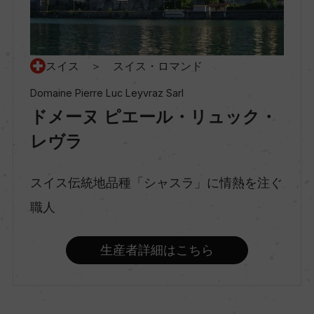
種類
スティルワイン
スイス ＞ スイス・ロマンド
Domaine Pierre Luc Leyvraz Sarl
ドメーヌ ピエール・リュック・
味わい
辛口
レヴラ
スイス伝統地品種「シャスラ」に情熱を注ぐ
品種（原材料）
職人
シャスラ 100%
生産者詳細はこちら
アルコール度数
12.6％