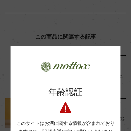
ー
Wine Advocate 獲得点
ー
この商品に関連する記事
国内ワイン専門誌評価歴
ー
メディア・受賞情報
月刊『たる』2024年12月号に
掲載されました
Wine Spectator 得点
年齢認証
2024年12月9日
ー
レポート
醗酵・熟成
今月の新商品ワイン一覧【202
このサイトはお酒に関する情報が含まれており
醗酵：ステンレスタンク及びホーロータンク(天然
4年11月】