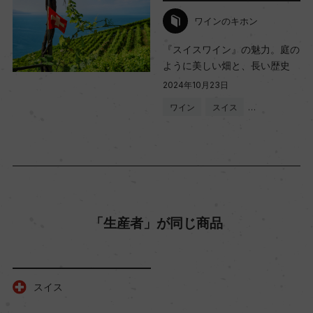
ワインのキホン
土壌
『スイスワイン』の魅力。庭の
粘土石灰質
ように美しい畑と、長い歴史
2024年10月23日
ワイン
スイス
…
品質分類・原産地呼称
A.O.C. ラヴォー
格付
ー
「生産者」が同じ商品
入数
12
スイス