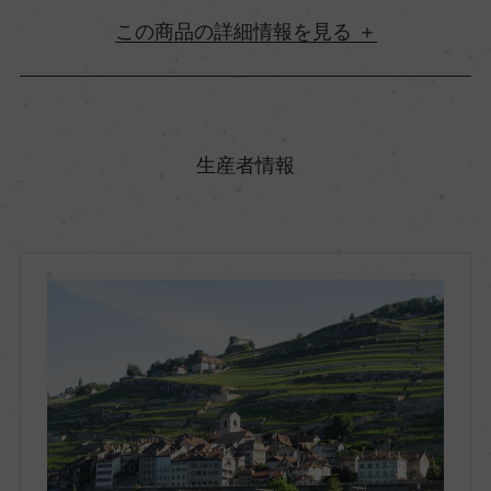
詳細情報
原産国名
スイス
生産者情報
地方名
スイス・ロマンド
地区名
ヴォー
村名
ー