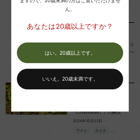
ますので、
20歳未満の方はご覧いただけませ
酵母/MLF有)
2024年11月1日
ん。
熟成：ステンレスタンクにて8か月
ワイン
フランス
…
あなたは20歳以上ですか？
リリース情報
年間生産量
30000
新規取り扱い国「スイス」より
「ヴァイングート・ロマン・ヘ
はい。20歳以上です。
ルマン」「ピエール・リュッ
栽培面積
ク・レヴラ」新発売
4ha
2024年10月24日
いいえ。20歳未満です。
ワインのキホン
平均収量
スイスの伝統品種『シャスラ
52hl/ha
（Chasselas）』の解説
2024年10月23日
樹齢
ワイン
スイス
…
25年