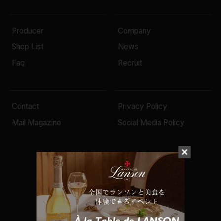
Producer
Company
Shop List
News
Faq
Recruit
Contact
Privacy Policy
Mail Magazine
Social Media Policy