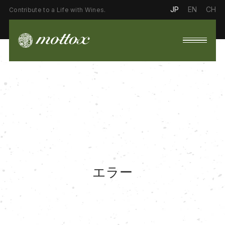
JP
EN
CH
Contribute to a Life with Wines.
エラー