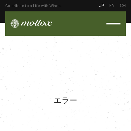
JP
EN
CH
Contribute to a Life with Wines.
エラー