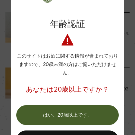
ー
年齢認証
ランキング
Wine Advocate 獲得点
世界中から厳選！『ナチュラル
ー
ワイン』おすすめ50本
2025年2月25日
このサイトはお酒に関する情報が含まれており
国内ワイン専門誌評価歴
ワイン
ナチュールワイン
ますので、
20歳未満の方はご覧いただけませ
ー
ん。
レポート
Wine Spectator 得点
あなたは20歳以上ですか？
今月の新商品ワイン一覧【202
4年11月】
ー
2024年11月1日
ワイン
フランス
…
はい。20歳以上です。
醗酵・熟成
醗酵：4日間マセレーションを行い、プレス後にス
リリース情報