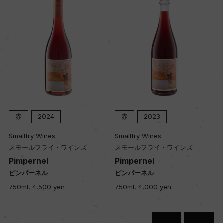
100年
土壌
赤粘土の表土にローム層の砂質
品質分類・原産地呼称
バロッサ・ヴァレーG.I.
赤
2024
赤
2023
Smallfry Wines
Smallfry Wines
スモールフライ・ワインズ
スモールフライ・ワインズ
格付
Pimpernel
Pimpernel
ー
ピンパーネル
ピンパーネル
750ml, 4,500 yen
750ml, 4,000 yen
入数
12