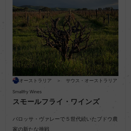
種類
スティルワイン
味わい
ミディアムボディ
品種（原材料）
オーストラリア ＞ サウス・オーストラリア
グルナッシュ 100%
Smallfry Wines
スモールフライ・ワインズ
アルコール度数
13.8％
バロッサ・ヴァレーで５世代続いたブドウ農
家の新たな挑戦