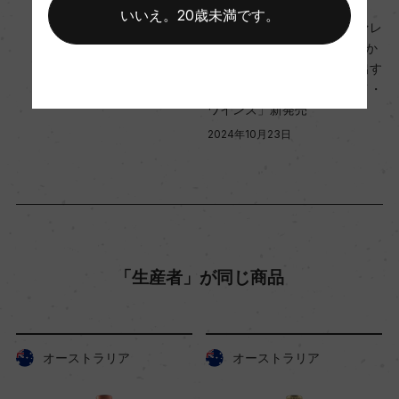
テンレスタンクで醗酵を終わらせる。(天然酵母、
いいえ。20歳未満です。
伝統ある産地バロッサ・ヴァレ
5%茎を入れる)
ーで樹齢100年を超える古木か
熟成：ステンレスタンク 8カ月、その後瓶熟6カ月
らナチュラルワインを生み出す
ワイナリー「スモールフライ・
ワインズ」新発売
年間生産量
2024年10月23日
5300
栽培面積
1.6ha
「生産者」が同じ商品
平均収量
ー
オーストラリア
オーストラリア
樹齢