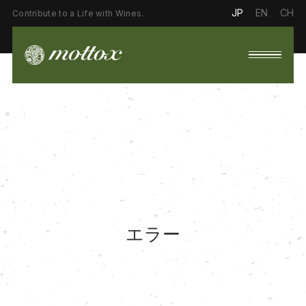
JP
EN
CH
Contribute to a Life with Wines.
エラー