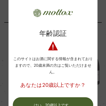
ー
「生産者」が同じ商品
Wine Advocate 獲得点
ー
フランス
フランス
年齢認証
国内ワイン専門誌評価歴
ー
このサイトはお酒に関する情報が含まれており
ますので、
20歳未満の方はご覧いただけませ
Wine Spectator 得点
ん。
ー
あなたは20歳以上ですか？
醗酵・熟成
赤
2017
赤
2023
醗酵：ステンレスタンクにて主醗酵後 1/3ステンレ
Remi Seguin
Remi Seguin
はい。20歳以上です。