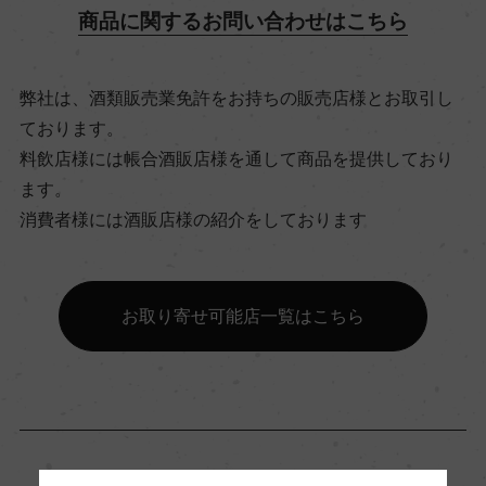
商品に関するお問い合わせはこちら
飲み頃温度
ー
弊社は、酒類販売業免許をお持ちの販売店様とお取引し
ております。
ビオ情報・認証機関
料飲店様には帳合酒販店様を通して商品を提供しており
リュット・レゾネ
ます。
消費者様には酒販店様の紹介をしております
有機JAS認証
ー
お取り寄せ可能店一覧はこちら
コンクール入賞歴
ー
海外ワイン専門誌評価歴