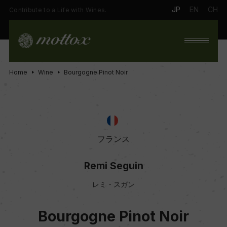
JP
EN
CH
Contribute to a Life with Wines.
Home
Wine
Bourgogne Pinot Noir
フランス
Remi Seguin
レミ・スガン
Bourgogne Pinot Noir