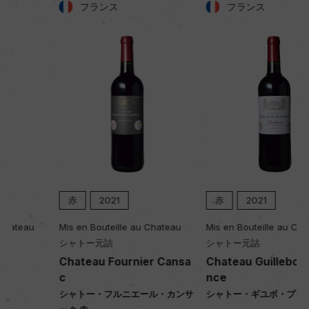
フランス
フランス
50年
土壌
粘土石灰質
品質分類・原産地呼称
A.O.C.ブルゴーニュ
赤
2021
赤
2021
格付
ー
Mis en Bouteille au Chateau
Mis en Bouteille au Chateau
シャトー元詰
シャトー元詰
Chateau Fournier Cansa
Chateau Guillebot Plaisa
入数
c
nce
シャトー・フルニエール・カンサ
シャトー・ギユボ・プレザンス 赤
12