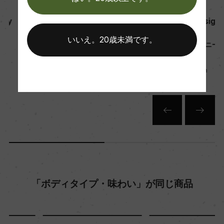
スタンク 2/3オーク樽にてマロラクティック醗酵
レミ・スガン
レミ・スガン
熟成：オーク樽 12カ月(仏産、228L、新樽比率
Chambolle-Musigny
Chambolle-Musigny 1er
0%)
Cru
シャンボル・ミュジニー
いいえ。20歳未満です。
シャンボル・ミュジニー プルミ
750ml, 8,750 yen
エ・クリュ
年間生産量
750ml, 30,700 yen
8100
栽培面積
0
平均収量
「ボディタイプ・味わい」が同じ商品
50hl/ha
樹齢