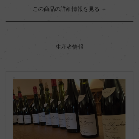
詳細情報
原産国名
フランス
生産者情報
地方名
ブルゴーニュ
地区名
ー
村名
ー