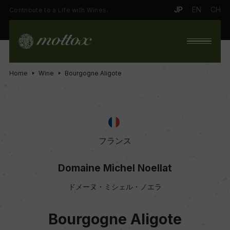
JP
EN
CH
Contribute to a Life with Wines.
Home
Wine
Bourgogne Aligote
フランス
Domaine Michel Noellat
ドメーヌ・ミシェル・ノエラ
Bourgogne Aligote