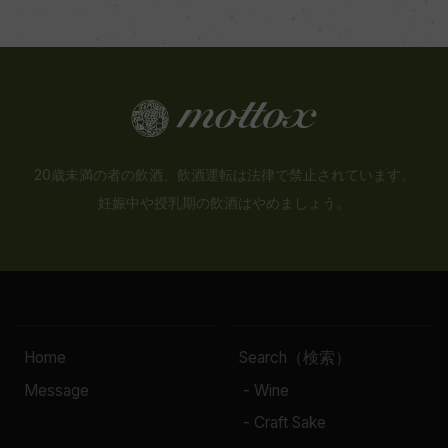
20歳未満の者の飲酒、飲酒運転は法律で禁止されています。
妊娠中や授乳期の飲酒はやめましょう。
Home
Search（検索）
Message
- Wine
- Craft Sake