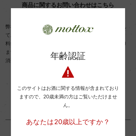
商品に関するお問い合わせはこちら
ー
弊社は、酒類販売業免許をお持ちの販売店様とお取引し
ビオ情報・認証機関
ております。
リュット・レゾネ
料飲店様には帳合酒販店様を通して商品を提供しており
ます。
年齢認証
有機JAS認証
消費者様には酒販店様の紹介をしております
ー
お取り寄せ可能店一覧はこちら
このサイトはお酒に関する情報が含まれており
コンクール入賞歴
ますので、
20歳未満の方はご覧いただけませ
ー
ん。
あなたは20歳以上ですか？
海外ワイン専門誌評価歴
ー