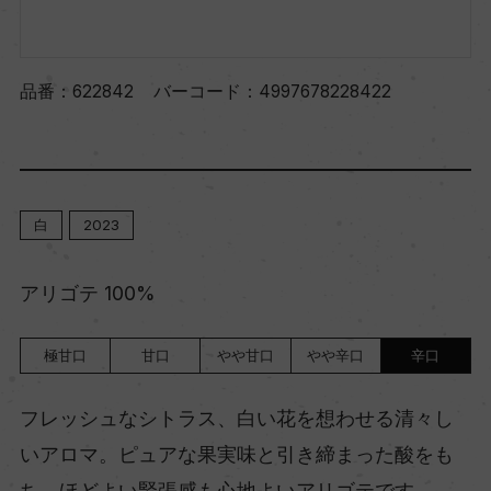
品番：
622842
バーコード：
4997678228422
白
2023
アリゴテ 100%
極甘口
甘口
やや甘口
やや辛口
辛口
フレッシュなシトラス、白い花を想わせる清々し
いアロマ。ピュアな果実味と引き締まった酸をも
ち、ほどよい緊張感も心地よいアリゴテです。