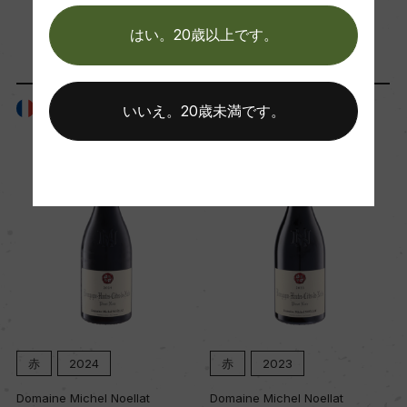
「生産者」が同じ商品
はい。20歳以上です。
Wine Advocate 獲得点
ー
フランス
フランス
いいえ。20歳未満です。
国内ワイン専門誌評価歴
ー
Wine Spectator 得点
ー
醗酵・熟成
醗酵：ステンレスタンク
赤
2024
赤
2023
熟成：オーク樽 (仏産、600L、新樽比率30%)
Domaine Michel Noellat
Domaine Michel Noellat