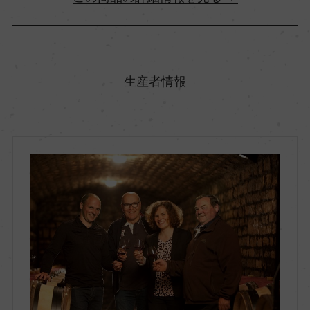
原産国名
フランス
生産者情報
地方名
ブルゴーニュ
地区名
ー
村名
ー