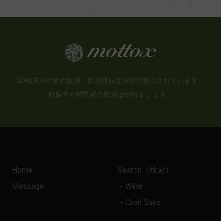
20歳未満の者の飲酒、飲酒運転は法律で禁止されています。
妊娠中や授乳期の飲酒はやめましょう。
Home
Search（検索）
Message
- Wine
- Craft Sake