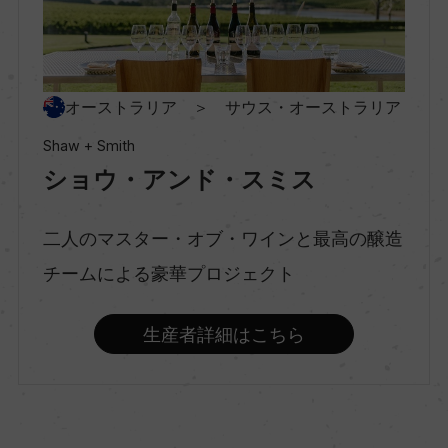
村名
ー
種類
オーストラリア ＞ サウス・オーストラリア
スティルワイン
Shaw + Smith
ショウ・アンド・スミス
味わい
ミディアムボディ
二人のマスター・オブ・ワインと最高の醸造
チームによる豪華プロジェクト
品種（原材料）
生産者詳細はこちら
ピノ・ノワール 100%
アルコール度数
13.5％