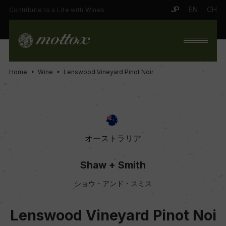
JP
EN
CH
Contribute to a Life with Wines.
Home
Wine
Lenswood Vineyard Pinot Noir
オーストラリア
Shaw + Smith
ショウ・アンド・スミス
Lenswood Vineyard Pinot Noi