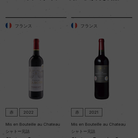
樹齢
21年
フランス
フランス
土壌
割れた頁岩が混ざる粘土の上に茶色のローム層
品質分類・原産地呼称
アデレード・ヒルズG.I.
格付
ー
赤
2022
赤
2021
Mis en Bouteille au Chateau
Mis en Bouteille au Chateau
入数
シャトー元詰
シャトー元詰
12