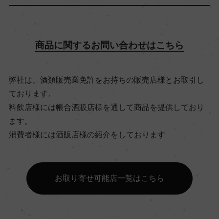
飲み頃温度
商品に関するお問い合わせはこちら
16℃
弊社は、酒類販売業免許をお持ちの販売店様とお取引し
ビオ情報・認証機関
ております。
サステナブル農法
料飲店様には帳合酒販店様を通して商品を提供しており
ます。
有機JAS認証
消費者様には酒販店様の紹介をしております
ー
お取り寄せ可能店一覧はこちら
コンクール入賞歴
ー