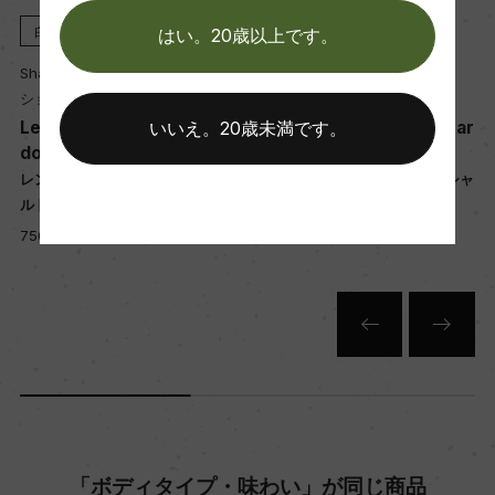
醗酵：開放式ステンレスタンク(全房醗酵20% / 天
白
2024
白
2023
はい。20歳以上です。
然酵母)
Shaw + Smith
Shaw + Smith
熟成：フレンチオーク 10カ月(500L / 新樽30%)
ショウ・アンド・スミス
ショウ・アンド・スミス
Lenswood Vineyard Char
Lenswood Vineyard Char
いいえ。20歳未満です。
donnay
donnay
年間生産量
ー
レンズウッド・ヴィンヤード シャ
レンズウッド・ヴィンヤード シャ
4000
ルドネ
ルドネ
750ml, 10,200 yen
750ml, 9,750 yen
栽培面積
2.2ha
平均収量
30hl/ha
「ボディタイプ・味わい」が同じ商品