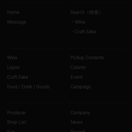
Home
Search（検索）
Message
- Wine
- Craft Sake
Wine
Pickup Contents
Liquor
Column
Craft Sake
Event
Food / Drink / Goods
Campaign
Producer
Company
Shop List
News
Faq
Recruit