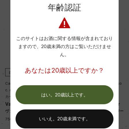
ー
年齢認証
Wine Advocate 獲得点
ー
このサイトはお酒に関する情報が含まれており
ますので、
20歳未満の方はご覧いただけませ
国内ワイン専門誌評価歴
ん。
ー
あなたは20歳以上ですか？
白
2024
赤
2023
Wine Spectator 得点
Cave des Onze Communes so
Cave des Onze Communes so
c. coop.
c. coop.
ー
はい。20歳以上です。
カーヴ・デ・オンズ・コミュヌ
カーヴ・デ・オンズ・コミュヌ
Valle d'Aosta Pinot Gris
Valle d'Aosta Pinot Noir
ヴァッレ・ダオスタ ピノ・グリ
ヴァッレ・ダオスタ ピノ・ノワー
醗酵・熟成
ル
いいえ。20歳未満です。
750ml, 3,550 yen
醗酵：ステンレスタンク/主醗酵後、マロラクティ
750ml, 3,000 yen