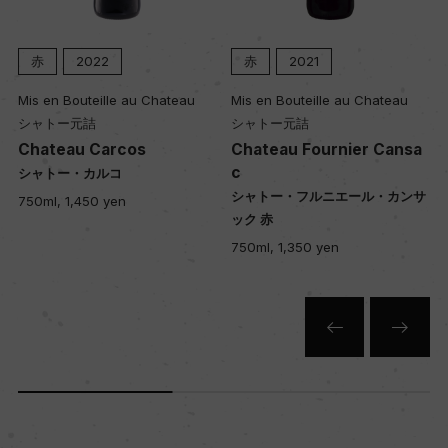
赤
2022
赤
2021
土壌
モレーン、砂質、沖積土壌、カリウムを多く含
Mis en Bouteille au Chateau
Mis en Bouteille au Chateau
む。
シャトー元詰
シャトー元詰
Chateau Carcos
Chateau Fournier Cansa
c
シャトー・カルコ
品質分類・原産地呼称
シャトー・フルニエール・カンサ
750ml, 1,450 yen
ック 赤
ヴァッレ・ダオスタD.O.C.
750ml, 1,350 yen
格付
ー
入数
12