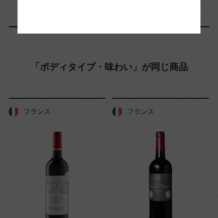
ック醗酵
熟成：ステンレスタンク5カ月/瓶1カ月以上
年間生産量
10800
「ボディタイプ・味わい」が同じ商品
栽培面積
フランス
フランス
7.8ha
平均収量
55hl/ha
樹齢
20ー30年