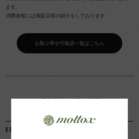
ます。
飲み頃温度
消費者様には酒販店様の紹介をしております
14℃
ビオ情報・認証機関
お取り寄せ可能店一覧はこちら
ー
有機JAS認証
ー
「生産者」が同じ商品
コンクール入賞歴
ー
イタリア
イタリア
海外ワイン専門誌評価歴