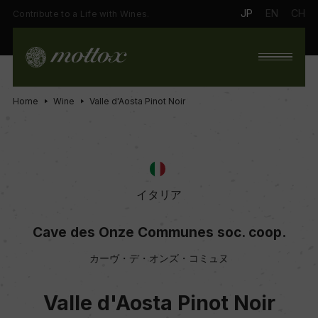
JP
EN
CH
Contribute to a Life with Wines.
Home
Wine
Valle d'Aosta Pinot Noir
イタリア
Cave des Onze Communes soc. coop.
カーヴ・デ・オンズ・コミュヌ
Valle d'Aosta Pinot Noir