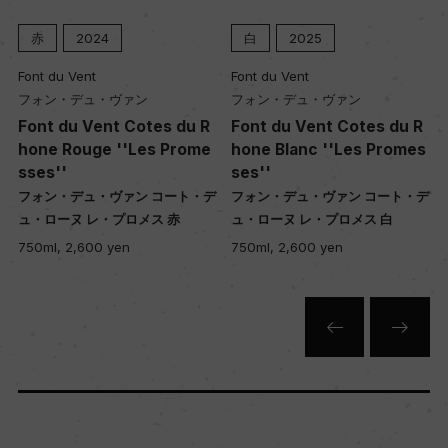
赤
2024
白
2025
醗酵・熟成
Font du Vent
Font du Vent
醗酵：ステンレスタンク
フォン・デュ・ヴァン
フォン・デュ・ヴァン
熟成：ステンレスタンクとコンクリートタンクに
Font du Vent Cotes du R
Font du Vent Cotes du R
て12カ月
hone Rouge ''Les Prome
hone Blanc ''Les Promes
sses''
ses''
デ
フォン・デュ・ヴァン コート・デ
フォン・デュ・ヴァン コート・デ
年間生産量
ュ・ローヌ レ・プロメス 赤
ュ・ローヌ レ・プロメス 白
750ml, 2,600 yen
750ml, 2,600 yen
16000
栽培面積
4ha
平均収量