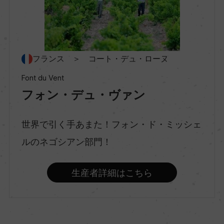
ー
村名
ー
フランス ＞ コート・デュ・ローヌ
Font du Vent
種類
フォン・デュ・ヴァン
スティルワイン
世界で引く手あまた！フォン・ド・ミッシェ
味わい
ルのネゴシアン部門！
ミディアムボディ
生産者詳細はこちら
品種（原材料）
グルナッシュ 80%/シラー 20%