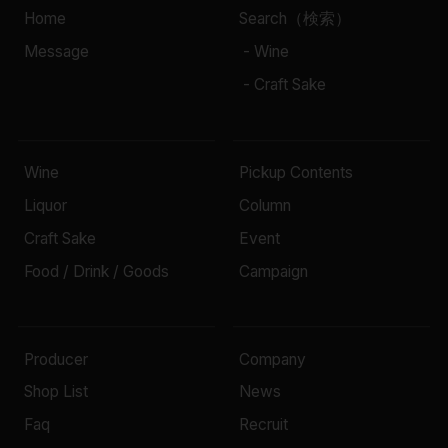
Home
Search（検索）
Message
- Wine
- Craft Sake
Wine
Pickup Contents
Liquor
Column
Craft Sake
Event
Food / Drink / Goods
Campaign
Producer
Company
Shop List
News
Faq
Recruit