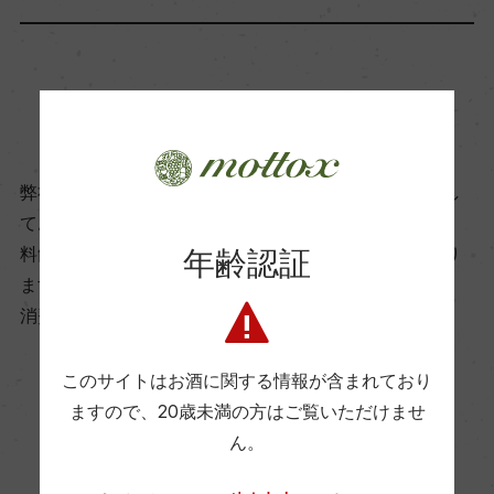
アルコール度数
14.52％
商品に関するお問い合わせはこちら
飲み頃温度
15℃
弊社は、酒類販売業免許をお持ちの販売店様とお取引し
ております。
年齢認証
料飲店様には帳合酒販店様を通して商品を提供しており
ビオ情報・認証機関
ます。
ビオロジック, 認証無
消費者様には酒販店様の紹介をしております
有機JAS認証
このサイトはお酒に関する情報が含まれており
ー
ますので、
20歳未満の方はご覧いただけませ
お取り寄せ可能店一覧はこちら
ん。
コンクール入賞歴