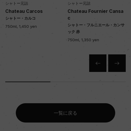
シャトー元詰
シャトー元詰
入数
Chateau Carcos
Chateau Fournier Cansa
c
シャトー・カルコ
12
シャトー・フルニエール・カンサ
750ml, 1,450 yen
ック 赤
750ml, 1,350 yen
色
赤
キャップの仕様
コルク
一覧に戻る