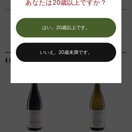
あなたは20歳以上ですか？
ー
はい。20歳以上です。
海外ワイン専門誌評価歴
「生産者」が同じ商品
ー
いいえ。20歳未満です。
Wine Advocate 獲得点
フランス
フランス
ー
国内ワイン専門誌評価歴
ー
Wine Spectator 得点
ー