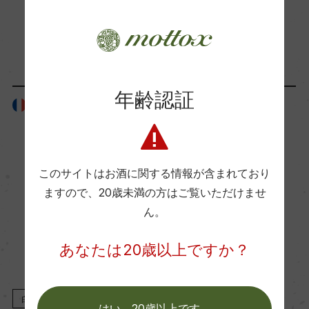
ー
「生産者」が同じ商品
Wine Advocate 獲得点
ー
年齢認証
フランス
フランス
国内ワイン専門誌評価歴
ー
このサイトはお酒に関する情報が含まれており
ますので、
20歳未満の方はご覧いただけませ
Wine Spectator 得点
ん。
ー
あなたは20歳以上ですか？
醗酵・熟成
醗酵：オーク樽
白
2023
白
2022
はい。20歳以上です。