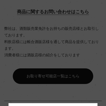
飲み頃温度
商品に関するお問い合わせはこちら
12℃
弊社は、酒類販売業免許をお持ちの販売店様とお取引し
ビオ情報・認証機関
ております。
サステナブル農法, HVE
料飲店様には帳合酒販店様を通して商品を提供しており
ます。
有機JAS認証
消費者様には酒販店様の紹介をしております
ー
お取り寄せ可能店一覧はこちら
コンクール入賞歴
ー
海外ワイン専門誌評価歴