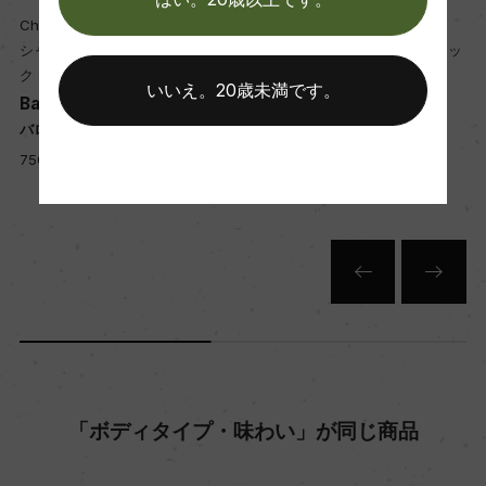
熟成：オーク樽8カ月(225L、500L、新樽比率5
Chateau Brane Cantenac
Chateau Brane Cantenac
0%)
シャトー・ブラーヌ・カントナッ
シャトー・ブラーヌ・カントナッ
ク
ク
いいえ。20歳未満です。
Baron de Brane Blanc
Baron de Brane Blanc
年間生産量
バロン・ド・ブラーヌ ブラン
バロン・ド・ブラーヌ ブラン
3000
750ml, 5,500 yen
750ml, 5,200 yen
栽培面積
3.2ha
平均収量
22hl/ha
「ボディタイプ・味わい」が同じ商品
樹齢
4年