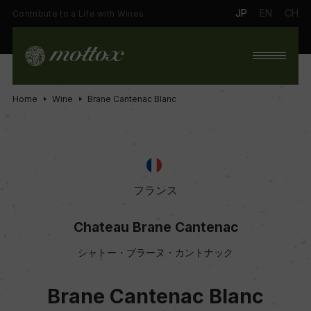
JP
EN
CH
Contribute to a Life with Wines.
Home
Wine
Brane Cantenac Blanc
フランス
Chateau Brane Cantenac
シャトー・ブラーヌ・カントナック
Brane Cantenac Blanc