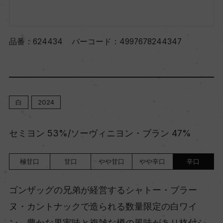
品番：
624434
バーコード：
4997678244347
白
2024
セミヨン 53%/ソーヴィニヨン・ブラン 47%
極甘口
甘口
やや甘口
やや辛口
辛口
ゴンザッグの兄弟が経営するシャトー・ブラー
ヌ・カントナックで造られる数量限定の白ワイ
ン。豊かな果実味と複雑な樽の風味があり格付シ