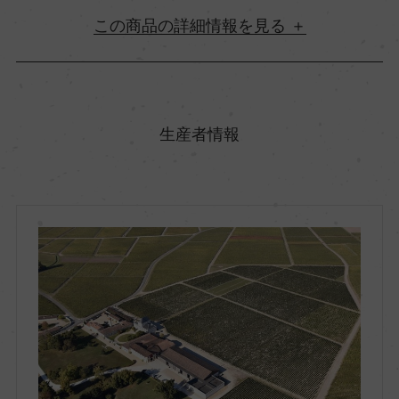
詳細情報
原産国名
フランス
生産者情報
地方名
ボルドー
地区名
オー・メドック
村名
ー