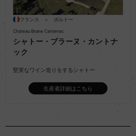
種類
フランス ＞ ボルドー
スティルワイン
Chateau Brane Cantenac
シャトー・ブラーヌ・カントナ
味わい
ック
辛口
堅実なワイン造りをするシャトー
品種（原材料）
生産者詳細はこちら
セミヨン 53%/ソーヴィニヨン・ブラン 47%
アルコール度数
12％