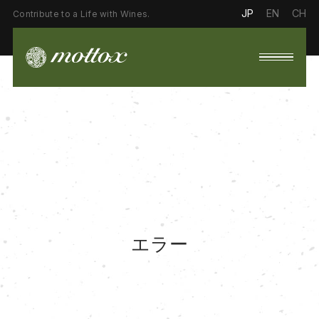
JP
EN
CH
Contribute to a Life with Wines.
エラー