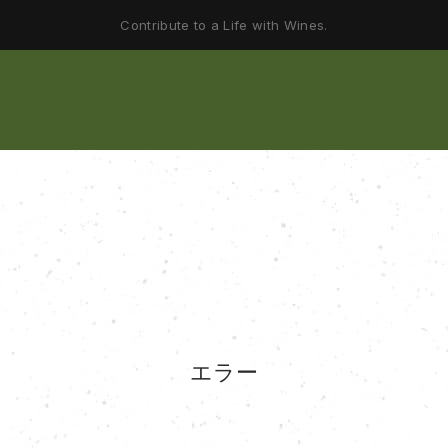
Contribute to a Life with Wines.
エラー