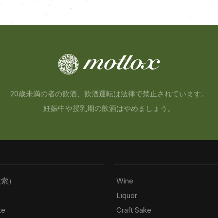
20歳未満の者の飲酒、飲酒運転は法律で禁止されています。
妊娠中や授乳期の飲酒はやめましょう。
検索）
Wine
Liquor
ke
Craft Sake