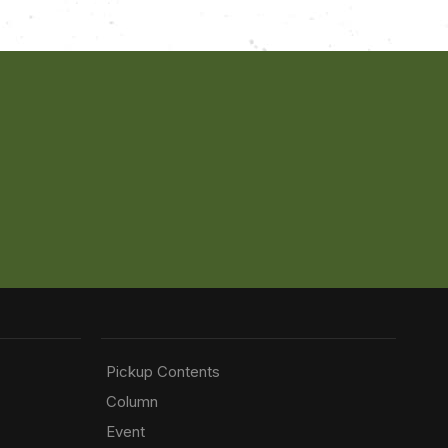
Pickup Contents
Column
Event