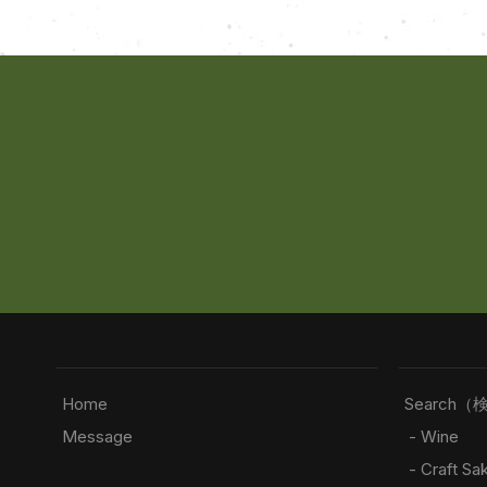
Home
Search（
Message
- Wine
- Craft Sa