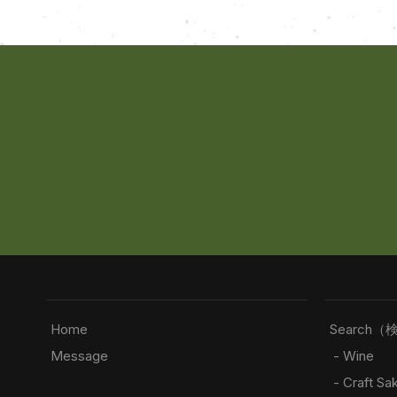
Home
Search（
Message
- Wine
- Craft Sa