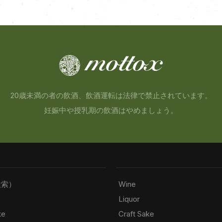
20歳未満の者の飲酒、飲酒運転は法律で禁止されています。
妊娠中や授乳期の飲酒はやめましょう。
検索）
Wine
Liquor
ke
Craft Sake