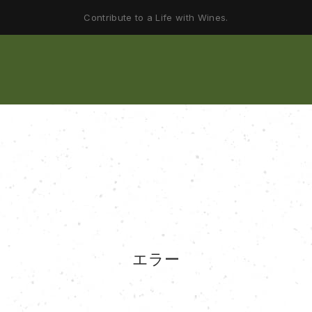
Contribute to a Life with Wines.
エラー