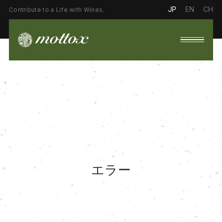
JP
EN
CH
Contribute to a Life with Wines.
エラー