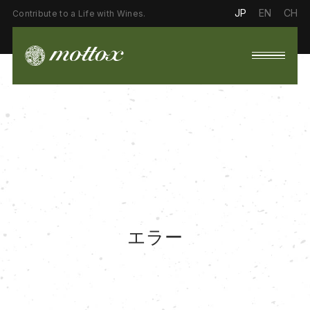
JP
EN
CH
Contribute to a Life with Wines.
エラー