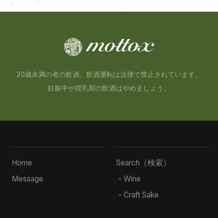
20歳未満の者の飲酒、飲酒運転は法律で禁止されています。
妊娠中や授乳期の飲酒はやめましょう。
Home
Search（検索）
Message
- Wine
- Craft Sake