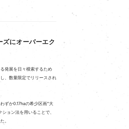
ーズにオーバーエク
なる発展を日々模索するため
選し、数量限定でリリースされ
ずか0.17haの希少区画“大
クション法を用いることで、
した。