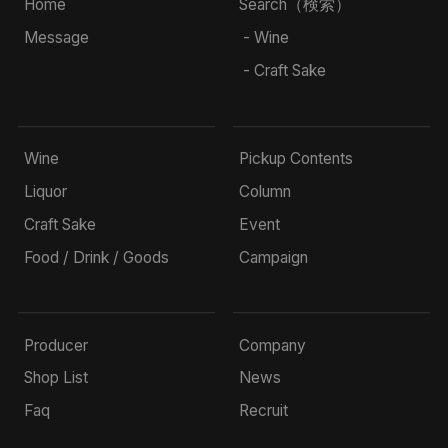
Home
Search（検索）
Message
- Wine
- Craft Sake
Wine
Pickup Contents
Liquor
Column
Craft Sake
Event
Food / Drink / Goods
Campaign
Producer
Company
Shop List
News
Faq
Recruit