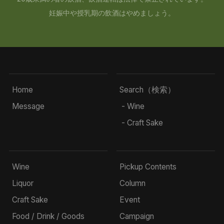
妊娠中や授乳期の飲酒はやめましょう。
Home
Search（検索）
Message
- Wine
- Craft Sake
Wine
Pickup Contents
Liquor
Column
Craft Sake
Event
Food / Drink / Goods
Campaign