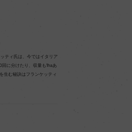
ケッティ氏は、今ではイタリア
回に分けたり、収量も1haあ
ンを生む秘訣はフランケッティ