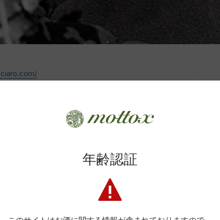
sciaro.com/
53047 Saｒteano( SI ), ITALY
年齢認証
る男、アンドレア・フランケッティ
ノ・ノワール』の正体
すメリット