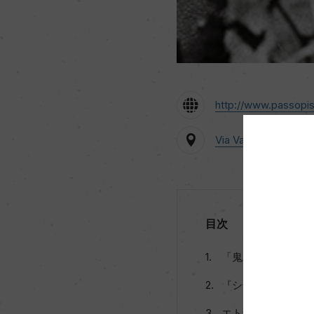
http://www.passopi
Via Val d'Orcia, 15 
目次
「鬼才」と呼ばれ
『シチーリアのピ
エトナ山がもたら