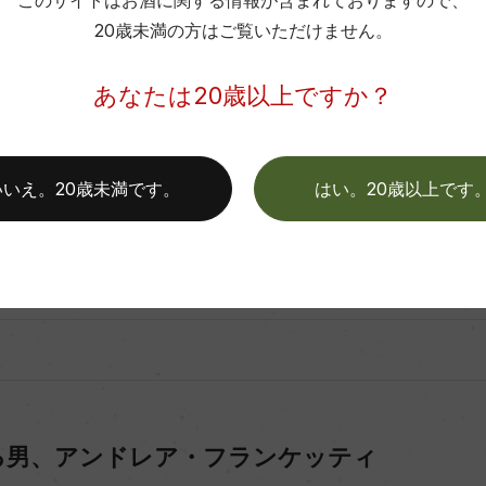
このサイトはお酒に関する情報が含まれておりますので、
20歳未満の方はご覧いただけません。
エレガントスタイル
ース、コントラーダ ビアンコ PC
あなたは20歳以上ですか？
ルの違いを表現したクリュワイン
パッソロッソ、フランケッティ
いいえ。20歳未満です。
はい。20歳以上です
ッティ」にかける思い①
ッティ」にかける思い②
る男、アンドレア・フランケッティ