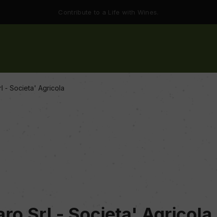
Contribute to a Life with Wines.
l - Societa' Agricola
ro Srl - Societa' Agricola