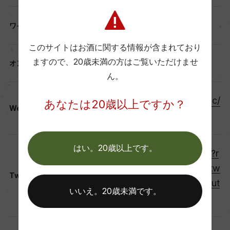
有
ワインセラー
このサイトはお酒に関する情報が含まれており
ますので、
20歳未満の方はご覧いただけませ
無
オンラインショップ
ん。
https://www.biccamera.com/bc/
あなたは20歳以上ですか？
Web
i/shop/shoplist/shop117.jsp
はい。20歳以上です。
https://twitter.com/bic_shuhan?r
ef_src=twsrc%5Egoogle%7Ctw
Twitter
camp%5Eserp%7Ctwgr%5Eaut
いいえ。20歳未満です。
hor