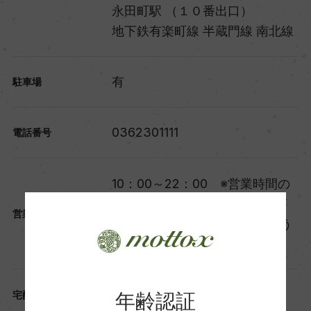
永田町駅 （１０番出口）
地下鉄有楽町線 半蔵門線 南北線
有
駐車場
0362301111
電話番号
10：00～22：00 ※営業時間の
詳細は、お手数でございますが
営業時間
弊社HPよりご確認頂きますよう
お願い致します。
有
年齢認証
宅配サービス