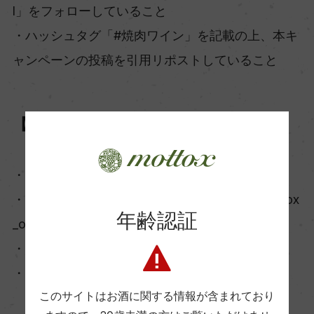
l」をフォローしていること
・ハッシュタグ「#焼肉ワイン」を記載の上、本キ
ャンペーンの投稿を引用リポストしていること
【Instagram】
・Instagramアカウントをお持ちであること
・モトックス公式Instagramアカウント「@mottox
年齢認証
_official」をフォローしていること
・「いいね」を押していること
・「100」のコメントをしていること
このサイトはお酒に関する情報が含まれており