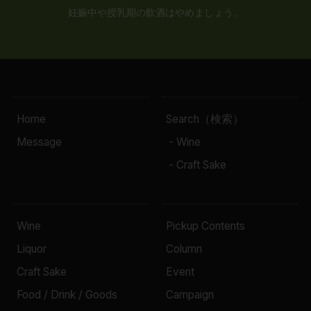
妊娠中や授乳期の飲酒はやめましょう。
Home
Search（検索）
Message
- Wine
- Craft Sake
Wine
Pickup Contents
Liquor
Column
Craft Sake
Event
Food / Drink / Goods
Campaign