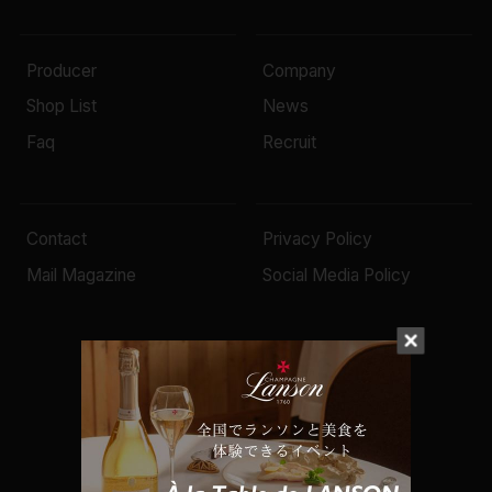
Producer
Company
Shop List
News
Faq
Recruit
Contact
Privacy Policy
Mail Magazine
Social Media Policy