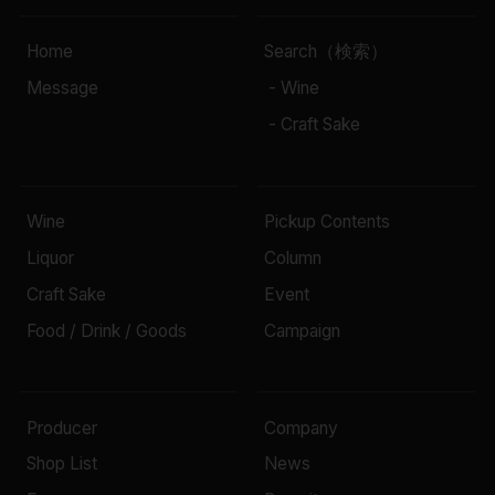
Home
Search（検索）
Message
- Wine
- Craft Sake
Wine
Pickup Contents
Liquor
Column
Craft Sake
Event
Food / Drink / Goods
Campaign
Producer
Company
Shop List
News