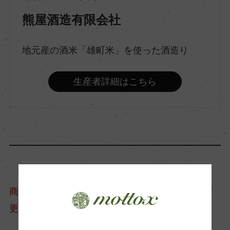
熊屋酒造有限会社
原料米
岡山県産備前朝日
地元産の酒米「雄町米」を使った酒造り
精米歩合
生産者詳細はこちら
55％
アルコール度数
17％
日本酒度
商品情報については、製造年度移行などにより変
+1
更となる場合がございます。