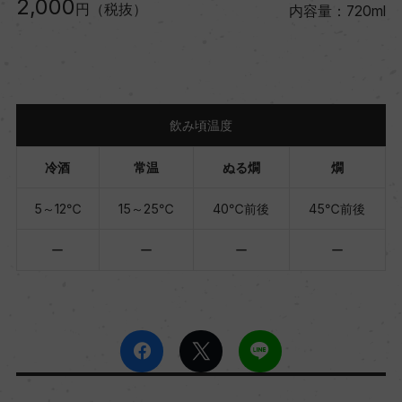
2,000
円（税抜）
内容量：720ml
飲み頃温度
冷酒
常温
ぬる燗
燗
5～12℃
15～25℃
40℃前後
45℃前後
ー
ー
ー
ー