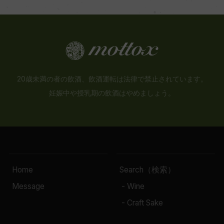
20歳未満の者の飲酒、飲酒運転は法律で禁止されています。
妊娠中や授乳期の飲酒はやめましょう。
Home
Search（検索）
Message
- Wine
- Craft Sake