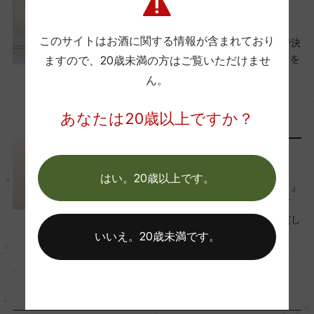
ワインと暮らす
このサイトはお酒に関する情報が含まれており
年末年始のお酒選びはコレで決
まり！おすすめ12選でお正月を
ますので、
20歳未満の方はご覧いただけませ
さらに華やかに
ん。
2022年12月5日
あなたは20歳以上ですか？
Craft Sake
ワイン
…
メディア・受賞情報
はい。20歳以上です。
【受賞情報】『雄町サミット』
で熊屋酒造の「庵 備前雄町
純米大吟醸」が優等賞を受賞し
ました
いいえ。20歳未満です。
2022年10月3日