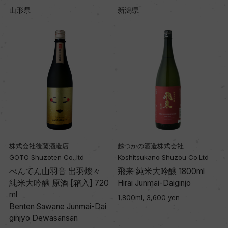
山形県
新潟県
株式会社後藤酒造店
越つかの酒造株式会社
GOTO Shuzoten Co.,ltd
Koshitsukano Shuzou Co.Ltd
米
べんてん山羽音 出羽燦々
飛来 純米大吟醸 1800ml
純米大吟醸 原酒 [箱入] 720
Hirai Junmai-Daiginjo
ml
1,800ml, 3,600 yen
Benten Sawane Junmai-Dai
ginjyo Dewasansan