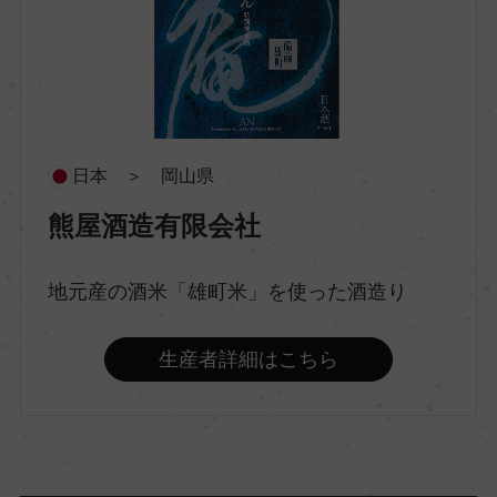
市町村区
倉敷市
酒質
純米大吟醸
日本 ＞ 岡山県
熊屋酒造有限会社
原料米
岡山県産雄町
地元産の酒米「雄町米」を使った酒造り
精米歩合
生産者詳細はこちら
48％
アルコール度数
16％