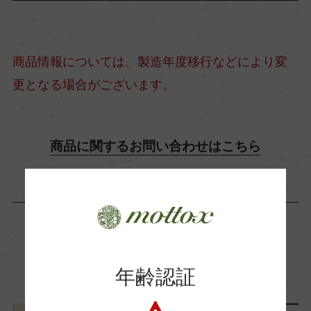
日本酒度
商品情報については、製造年度移行などにより変
+1
更となる場合がございます。
酸度
1.3
商品に関するお問い合わせはこちら
使用酵母
明利M-310
この商品に関連する記事
年齢認証