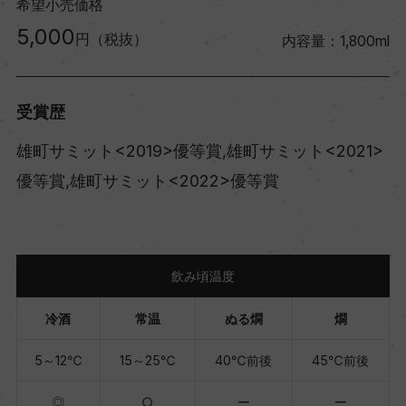
希望小売価格
5,000
円（税抜）
内容量：1,800ml
受賞歴
雄町サミット<2019>優等賞,雄町サミット<2021>
優等賞,雄町サミット<2022>優等賞
飲み頃温度
冷酒
常温
ぬる燗
燗
5～12℃
15～25℃
40℃前後
45℃前後
◎
○
ー
ー