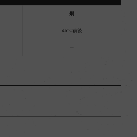
燗
45℃前後
ー
岐阜県