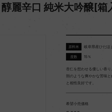
醇麗辛口 純米大吟醸[箱入]
岐阜県産ひだほ
原料米
15％
度数
杏仁を想わせる優しい香り
朔のような爽やかな苦味と
と相性良好です。
希望小売価格