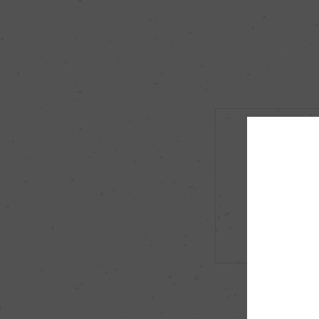
市町村区
高山市
原料米
岐阜県産ひだほまれ
アルコール度数
15％
酸度
1.6