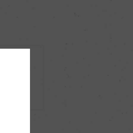
純米大吟醸
50％
+10
自社ブレンド酵母
蔵