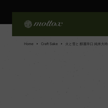
Home
Craft Sake
火と雪と 醇麗辛口 純米大吟醸[