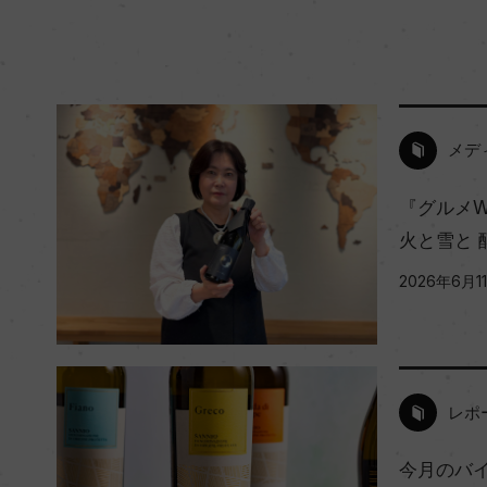
メデ
『グルメW
火と雪と 
2026年6月1
レポ
今月のバイ