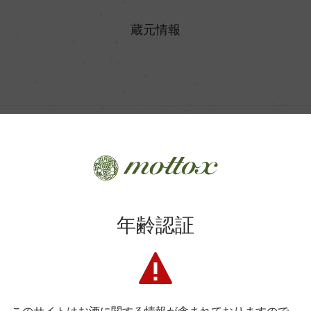
酒質
蔵元情報
精米歩合
日本酒度
日本 ＞ 岐阜県
使用酵母
株式会社平田酒造場
飛騨の匠の「ものづくりに対する心と技」が息づく酒
年齢認証
生産者詳細はこちら