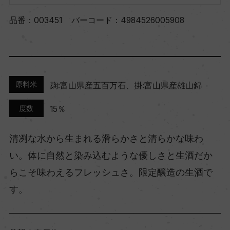
品番：
003451
バーコード：
4984526005908
原料米
麹:富山県産五百万石、掛:富山県産雄山錦
度数
15％
清冽な水から生まれる滑らかさと清らかな味わ
い。体に自然と染み込むような優しさと生酒だか
らこそ味わえるフレッシュさ。限定醸造の生酒で
す。