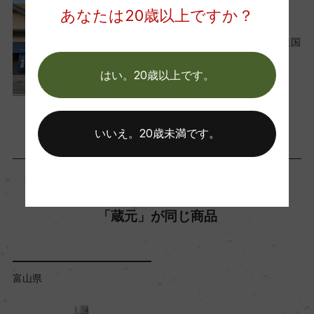
あなたは20歳以上ですか？
レポート
水の町・生地で出会う、『皇国
晴酒造』の酒造り
はい。20歳以上です。
2026年5月27日
Craft Sake
日本
…
いいえ。20歳未満です。
「蔵元」が同じ商品
富山県