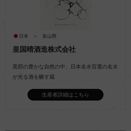
酒質
純米吟醸
日本 ＞ 富山県
皇国晴酒造株式会社
原料米
麹:富山県産五百万石、掛:富山県産雄山錦
黒部の豊かな自然の中、日本名水百選の名水
が光る酒を醸す蔵
精米歩合
60％
生産者詳細はこちら
アルコール度数
15％