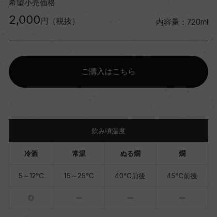
希望小売価格
2,000
円（税抜）
内容量：720ml
ご購入はこちら
飲み頃温度
冷酒
常温
ぬる燗
燗
5～12℃
15～25℃
40℃前後
45℃前後
◎
ー
ー
ー