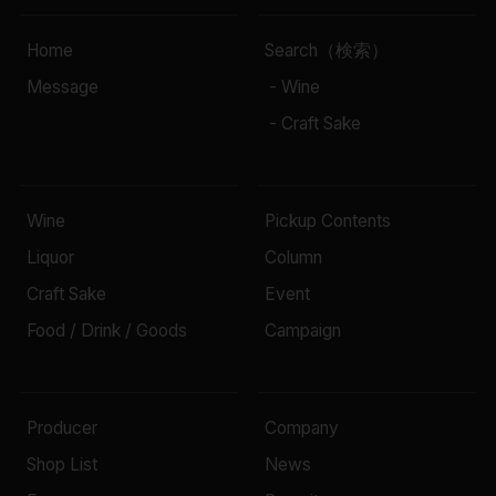
Home
Search（検索）
Message
- Wine
- Craft Sake
Wine
Pickup Contents
Liquor
Column
Craft Sake
Event
Food / Drink / Goods
Campaign
Producer
Company
Shop List
News