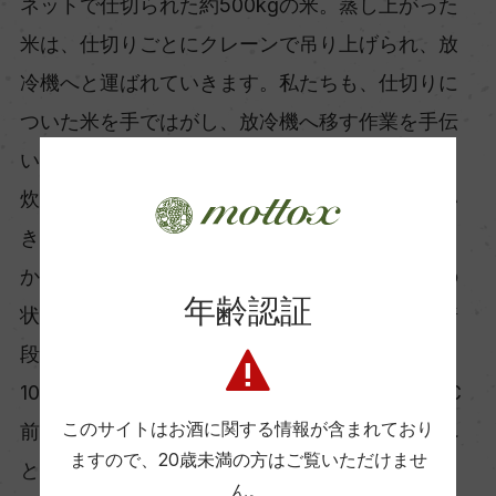
ネットで仕切られた約500kgの米。蒸し上がった
米は、仕切りごとにクレーンで吊り上げられ、放
冷機へと運ばれていきます。私たちも、仕切りに
ついた米を手ではがし、放冷機へ移す作業を手伝
いました。
炊きたてのご飯のように柔らかく粘るのかと思い
きや、蒸米は手にまとわりつきません。外はしっ
かりと締まり、内側はやわらかい「外硬内軟」の
年齢認証
状態。酒造りのために整えられた米の感触は、普
段食べるのとは違うものでした。
100℃近くで蒸された米を、放冷機を通して40℃
このサイトはお酒に関する情報が含まれており
前後へ。放冷機を通った米はすぐさま次の工程へ
ますので、
20歳未満の方はご覧いただけませ
と運ばれます。
ん。