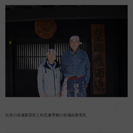
社長の岩瀬新吾氏と杜氏兼専務の岩瀬由香里氏