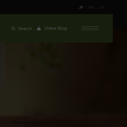
JP
EN
CH
Online Shop
Search