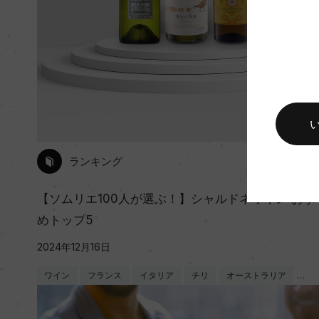
ランキング
【ソムリエ100人が選ぶ！】シャルドネワイン おす
めトップ5
2024年12月16日
ワイン
フランス
イタリア
チリ
オーストラリア
…