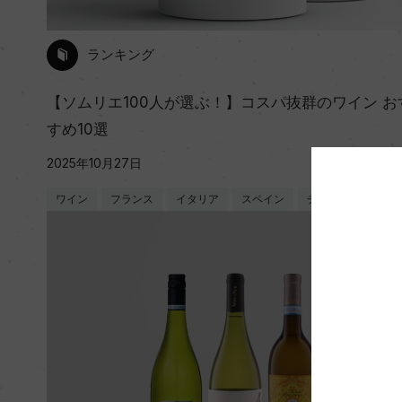
ランキング
【ソムリエ100人が選ぶ！】コスパ抜群のワイン お
すめ10選
2025年10月27日
ワイン
フランス
イタリア
スペイン
チリ
ドイツ