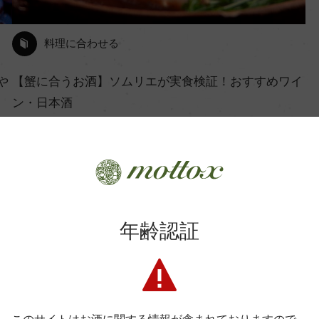
料理に合わせる
や
【蟹に合うお酒】ソムリエが実食検証！おすすめワイ
ン・日本酒
2025年11月27日
Craft Sake
ワイン
UNCORK
料理に合う
季節に合う
…
年齢認証