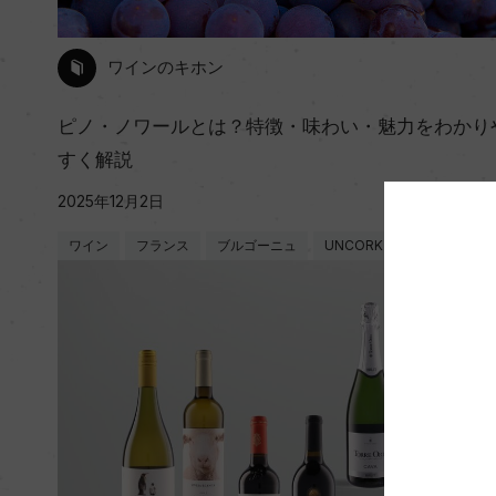
ワインのキホン
ピノ・ノワールとは？特徴・味わい・魅力をわかり
すく解説
2025年12月2日
ワイン
フランス
ブルゴーニュ
UNCORK
基礎知識
…