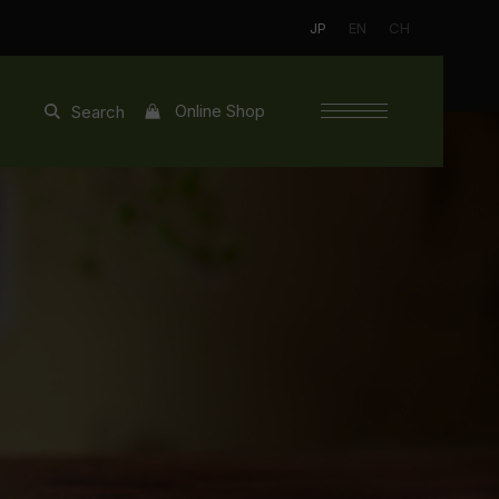
JP
EN
CH
Online Shop
Search