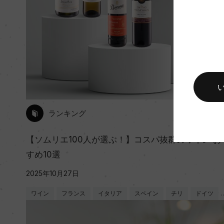
ランキング
【ソムリエ100人が選ぶ！】コスパ抜群のワイン お
すめ10選
2025年10月27日
ワイン
フランス
イタリア
スペイン
チリ
ドイツ