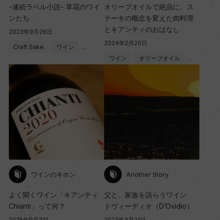
-連続ラベル小説- 草花のワイ
オリーブオイルで絶品に。ス
ンたち
テーキの概念を変えた肉料理
とキアンティのおはなし
2023年9月26日
2024年2月20日
Craft Sake
ワイン
…
ワイン
オリーブオイル
…
ワインのキホン
Another Story
よく聞くワイン「キアンティ
父と、家族を語らうワイン
Chianti」って何？
ドヴィーディオ（D’Ovidio）
2025年9月3日
2022年4月21日