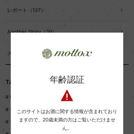
レポート（137）
Another Story（39）
スタッフのつぶやき（56）
年齢認証
Tags
Craft Sake
ワイン
このサイトはお酒に関する情報が含まれており
ますので、
20歳未満の方はご覧いただけませ
オリーブオイル
ん。