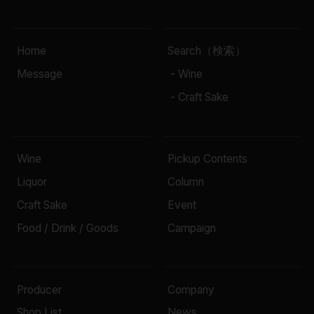
Home
Search（検索）
Message
- Wine
- Craft Sake
Wine
Pickup Contents
Liquor
Column
Craft Sake
Event
Food / Drink / Goods
Campaign
Producer
Company
Shop List
News