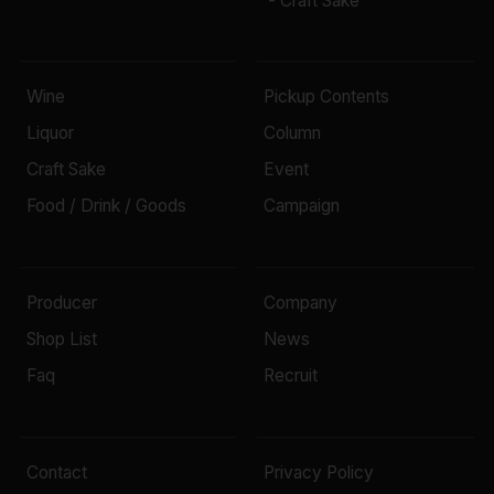
- Craft Sake
Wine
Pickup Contents
Liquor
Column
Craft Sake
Event
Food / Drink / Goods
Campaign
Producer
Company
Shop List
News
Faq
Recruit
Contact
Privacy Policy