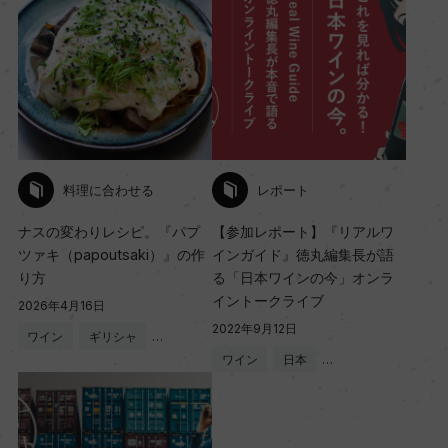
料理に合わせる
レポート
ナスの変わりレシピ。『パプ
【参加レポート】『リアルワ
ツァキ（papoutsaki）』の作
インガイド』徳丸編集長が語
り方
る「日本ワインの今」オンラ
イントークライブ
2026年4月16日
2022年9月12日
ワイン
ギリシャ
…
ワイン
日本
…